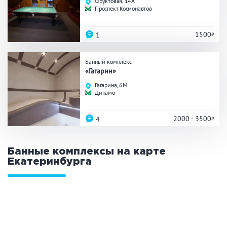
Фруктовая, 14А
Праздник/Корпоратив
Проспект Космонавтов
1500
1
Вместимость
Банный комплекс
«Гагарин»
до 10 человек
от 10 до 20 человек
Гагарина, 6М
от 20 человек
Динамо
2000 - 3500
4
Банные услуги
Банные комплексы на карте
Массаж
Веники
Екатеринбурга
Кедровая бочка
Парильщик/ банщик
СПА
Банный чан
Гидромассаж