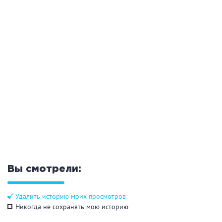
Общие
Круглосуточно
Общественные бани
Банный комплекс
Аква-зона
Джакузи
Купель
Бассейн
Бассейн на улице
Обливная кадушка
Вы смотрели:
Развлечения
Удалить историю моих просмотров
Никогда не сохранять мою историю
Бильярд
Караоке