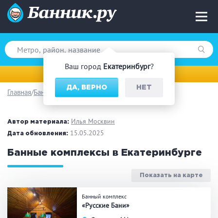
Ваш город
Екатеринбург
?
Екатеринбург
ДА, ВЕРНО
НЕТ
Главная
Банный комплекс
Вид парной
Русская баня
Турецкая баня
Илья Москвин
Автор материала:
Финская сауна
15.05.2025
Инфракрасная сауна
Дата обновления:
На дровах
Банные комплексы в Екатеринбурге
Показать на карте
Поводы
Банный комплекс
«Русские Бани»
Загородный отдых
Премиум бани