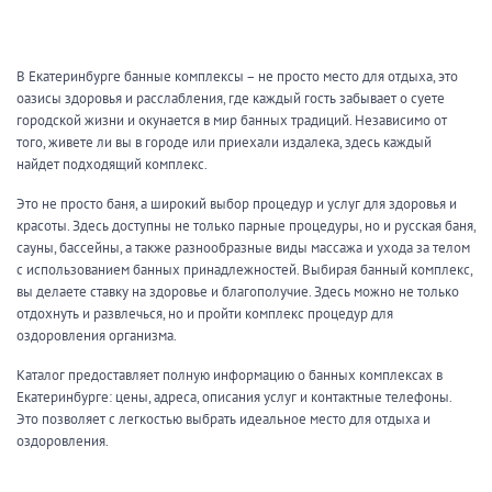
Кальян
Настольные игры
В Екатеринбурге банные комплексы – не просто место для отдыха, это
оазисы здоровья и расслабления, где каждый гость забывает о суете
Кухня
городской жизни и окунается в мир банных традиций. Независимо от
того, живете ли вы в городе или приехали издалека, здесь каждый
Мангал/ барбекю
Со своей едой
найдет подходящий комплекс.
Заказ по меню
Ресторан/ бар
Это не просто баня, а широкий выбор процедур и услуг для здоровья и
красоты. Здесь доступны не только парные процедуры, но и русская баня,
сауны, бассейны, а также разнообразные виды массажа и ухода за телом
с использованием банных принадлежностей. Выбирая банный комплекс,
Удобства
вы делаете ставку на здоровье и благополучие. Здесь можно не только
отдохнуть и развлечься, но и пройти комплекс процедур для
На берегу водоема
Собственная парковка
оздоровления организма.
Комната отдыха
WI-FI
Каталог предоставляет полную информацию о банных комплексах в
Детская комната
Екатеринбурге: цены, адреса, описания услуг и контактные телефоны.
Сеновал
Это позволяет с легкостью выбрать идеальное место для отдыха и
оздоровления.