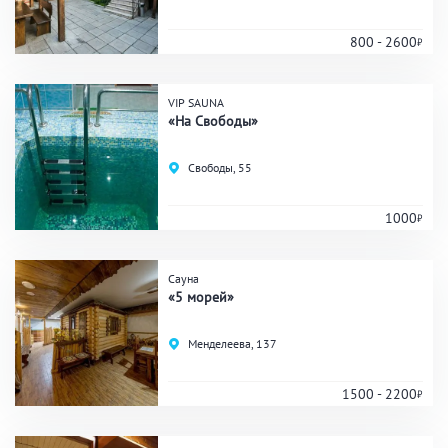
800 - 2600
Банные услуги
VIP SAUNA
Массаж
Веники
«На Свободы»
Кедровая бочка
Парильщик/ банщик
Свободы, 55
СПА
Банный чан
Гидромассаж
1000
Сауна
Общие
«5 морей»
Круглосуточно
Общественные бани
Менделеева, 137
Банный комплекс
1500 - 2200