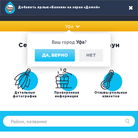
Добавить ярлык «Банник» на экран «Домой»
Уфа
Ваш город
Уфа
?
Сервис по поиску бань и саун
ДА, ВЕРНО
НЕТ
Детальные
Проверенная
Отзывы реальных
фотографии
информация
клиентов
Популярные запросы: