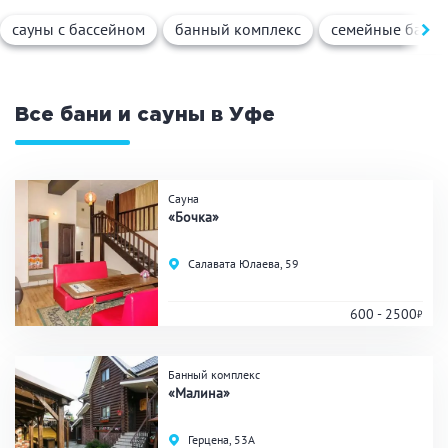
Вид парной
сауны с бассейном
банный комплекс
семейные бани
Русская баня
Турецкая баня
Финская сауна
Инфракрасная сауна
На дровах
Все бани и сауны в Уфе
Поводы
Сауна
«Бочка»
Загородный отдых
Премиум бани
Салавата Юлаева, 59
Праздник/Корпоратив
600 - 2500
Вместимость
Банный комплекс
«Малина»
до 10 человек
от 10 до 20 человек
от 20 человек
Герцена, 53А