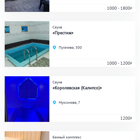
1000 - 1800
Удобства
Сауна
«Престиж»
На берегу водоема
Собственная парковка
Комната отдыха
WI-FI
Пугачева, 300
Детская комната
Сеновал
1000 - 1200
Сауна
ЗАКРЫТЬ
ПРИМЕНИТЬ ФИЛЬТРЫ
«Королевская (Калипсо)»
Муксинова, 7
1200
Банный комплекс