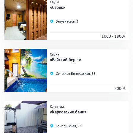
Аква-зона
Сауна
«Свояк»
Джакузи
Купель
Энтузиастов, 3
Бассейн
Бассейн на улице
Обливная кадушка
1000 - 1800
Сауна
Развлечения
«Райский берег»
Бильярд
Караоке
Сельская Богородская, 53
Кальян
Настольные игры
2000
Кухня
Комплекс
«Карповские бани»
Мангал/ барбекю
Со своей едой
Заказ по меню
Ресторан/ бар
Комаринская, 25