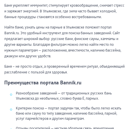
Баня укрепляет иммунитет, стимулирует кровообращение, снимает стресс
и заряжает энергией. В Ульяновске, где зима часто бывает холодной,
банные процедуры становятся особенно востребованными.
Найти баню, узнать цены на парные в Ульяновске поможет портал
Bannik.ru. Это удобный инструмент для поиска банных заведений. Сайт
предлагает широкий выбор: русские бани, финские сауны, хаммамы и
другие варианты. Благодаря фильтрам можно легко найти место по
нужным параметрам — расположению, вместимости, наличию бассейна,
джакузи или других удобств.
Баня – не просто отдых, а проверенный временем ритуал, объединяющий
расслабление с пользой для здоровья.
Преимущества портала Bannik.ru
Разнообразие заведений — от традиционных русских бань
Ульяновска до необычных, словно буква Ё, парных.
Критерии поиска — портал задуман так, чтобы было легко искать
баню или сауну по типу заведения, наличию бассейна, парной,
услуг пармейстеров и другим параметрам.
Отзывы посетителей — честная обратная связь, впечатления