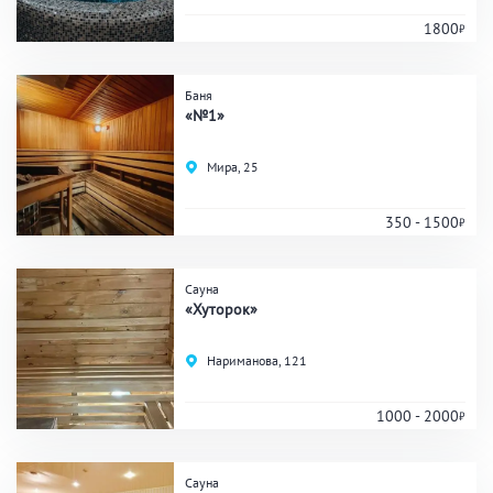
1800
Удобства
Баня
«№1»
На берегу водоема
Собственная парковка
Комната отдыха
WI-FI
Мира, 25
Детская комната
Сеновал
350 - 1500
Сауна
ЗАКРЫТЬ
ПРИМЕНИТЬ ФИЛЬТРЫ
«Хуторок»
Нариманова, 121
1000 - 2000
Сауна