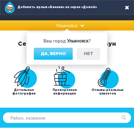
Добавить ярлык «Банник» на экран «Домой»
Ульяновск
Ваш город
Ульяновск
?
Сервис по поиску бань и саун
ДА, ВЕРНО
НЕТ
Детальные
Проверенная
Отзывы реальных
фотографии
информация
клиентов
Популярные запросы: