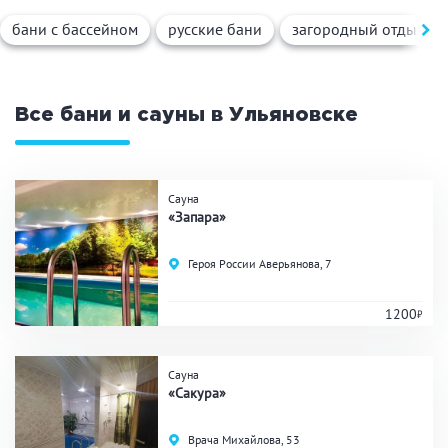
Вид парной
бани с бассейном
русские бани
загородный отдых
Русская баня
Турецкая баня
Финская сауна
Инфракрасная сауна
На дровах
Все бани и сауны в Ульяновске
Поводы
Сауна
«Запара»
Загородный отдых
Премиум бани
Героя России Аверьянова, 7
Праздник/Корпоратив
1200
Вместимость
Сауна
«Сакура»
до 10 человек
от 10 до 20 человек
от 20 человек
Врача Михайлова, 53