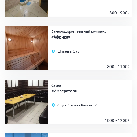
800 - 900
Банные услуги
Банно-оздоровительный комплекс
Массаж
Веники
«Африка»
Кедровая бочка
Парильщик/ банщик
Шигаева, 15Б
СПА
Банный чан
Гидромассаж
800 - 1100
Сауна
Общие
«Император»
Круглосуточно
Общественные бани
Спуск Степана Разина, 31
Банный комплекс
1000 - 1200