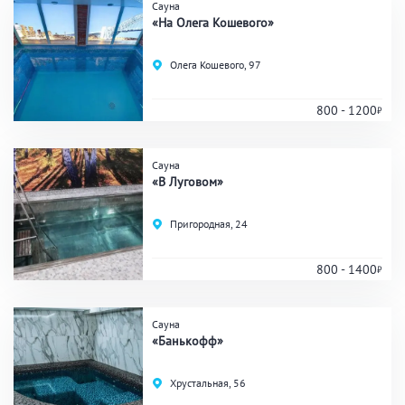
Аква-зона
Сауна
«На Олега Кошевого»
Джакузи
Купель
Олега Кошевого, 97
Бассейн
Бассейн на улице
Обливная кадушка
800 - 1200
Сауна
Развлечения
«В Луговом»
Бильярд
Караоке
Пригородная, 24
Кальян
Настольные игры
800 - 1400
Кухня
Сауна
«Банькофф»
Мангал/ барбекю
Со своей едой
Заказ по меню
Ресторан/ бар
Хрустальная, 56