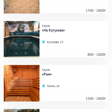
1700 - 1800
Банные услуги
Сауна
Массаж
Веники
«На Кутузова»
Кедровая бочка
Парильщик/ банщик
Кутузова, 15
СПА
Банный чан
Гидромассаж
800 - 1000
Сауна
Общие
«Рим»
Круглосуточно
Общественные бани
Гоголя, 16
Банный комплекс
1500 - 1800