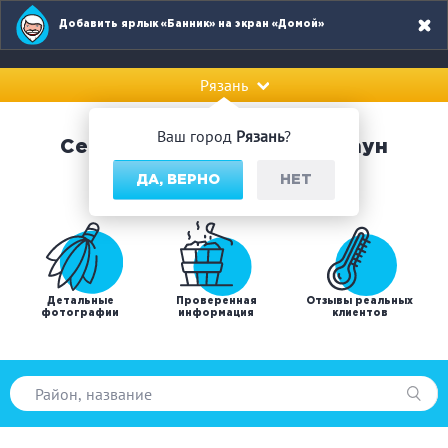
Добавить ярлык «Банник» на экран «Домой»
Рязань
Ваш город
Рязань
?
Сервис по поиску бань и саун
ДА, ВЕРНО
НЕТ
Детальные
Проверенная
Отзывы реальных
фотографии
информация
клиентов
Популярные запросы: