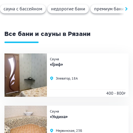
Вид парной
сауна с бассейном
недорогие бани
премиум бани
Русская баня
Турецкая баня
Финская сауна
Инфракрасная сауна
На дровах
Все бани и сауны в Рязани
Поводы
Сауна
«Гриф»
Загородный отдых
Премиум бани
Элеватор, 18А
Праздник/Корпоратив
400 - 800
Вместимость
Сауна
«Ундина»
до 10 человек
от 10 до 20 человек
от 20 человек
Мервинская, 23Б