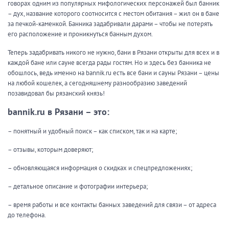
говорах одним из популярных мифологических персонажей был банник
– дух, название которого соотносится с местом обитания – жил он в бане
за печкой-каменкой. Банника задабривали дарами – чтобы не потерять
его расположение и проникнуться банным духом.
Теперь задабривать никого не нужно, бани в Рязани открыты для всех и в
каждой бане или сауне всегда рады гостям. Но и здесь без банника не
обошлось, ведь именно на bannik.ru есть все бани и сауны Рязани – цены
на любой кошелек, а сегодняшнему разнообразию заведений
позавидовал бы рязанский князь!
bannik.ru в Рязани – это:
– понятный и удобный поиск – как списком, так и на карте;
– отзывы, которым доверяют;
– обновляющаяся информация о скидках и спецпредложениях;
– детальное описание и фотографии интерьера;
– время работы и все контакты банных заведений для связи – от адреса
до телефона.