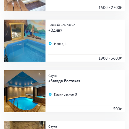
1500 - 2700
Удобства
Банный комплекс
«Один»
На берегу водоема
Собственная парковка
Комната отдыха
WI-FI
Новая, 1
Детская комната
Сеновал
1900 - 3600
Сауна
ЗАКРЫТЬ
ПРИМЕНИТЬ ФИЛЬТРЫ
«Звезда Востока»
Касимовское, 5
1500
Сауна