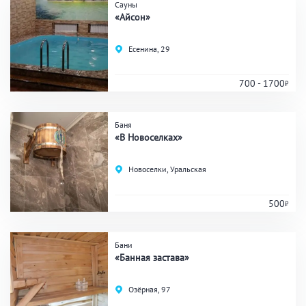
Аква-зона
Сауны
«Айсон»
Джакузи
Купель
Есенина, 29
Бассейн
Бассейн на улице
Обливная кадушка
700 - 1700
Баня
Развлечения
«В Новоселках»
Бильярд
Караоке
Новоселки, Уральская
Кальян
Настольные игры
500
Кухня
Бани
«Банная застава»
Мангал/ барбекю
Со своей едой
Заказ по меню
Ресторан/ бар
Озёрная, 97