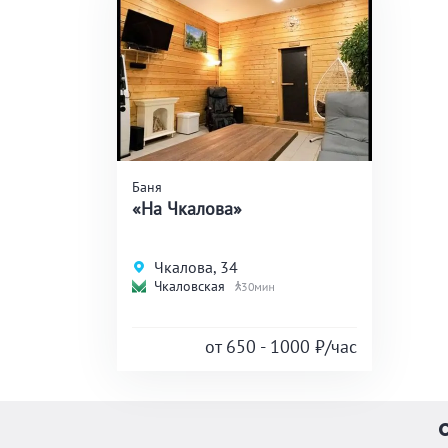
атмосферой различных бань и традиций, а 
удобствами.
Баня
«На Чкалова»
Чкалова, 34
Чкаловская
30
от 650 - 1000
₽/час