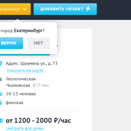
атеринбург
ДОБАВИТЬ ОБЪЕКТ
 город
Екатеринбург
?
ауна
 ВЕРНО
НЕТ
«На Шаумяна 73»
Адрес: Шаумяна ул., д. 73
показать на карте
Геологическая
Чкаловская
27 мин
10-15 человек
финская
от 1200 - 2000
₽/час
смотреть все цены