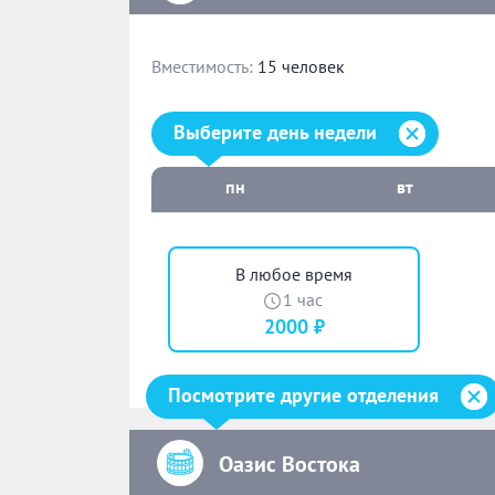
Вместимость:
15 человек
Выберите день недели:
Выберите день недели
пн
вт
В любое время
1 час
2000 ₽
Посмотрите другие отделения
Оазис Востока