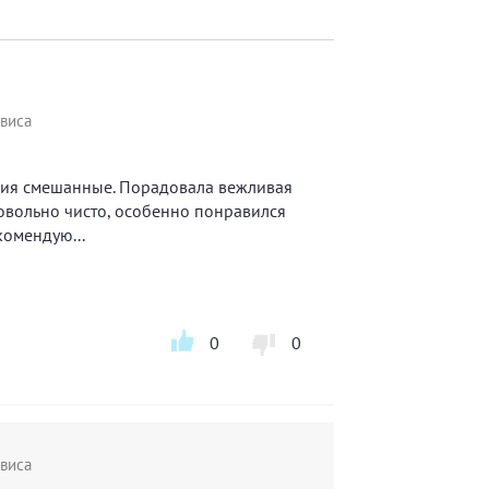
виса
★
ния смешанные. Порадовала вежливая
овольно чисто, особенно понравился
комендую...
0
0
виса