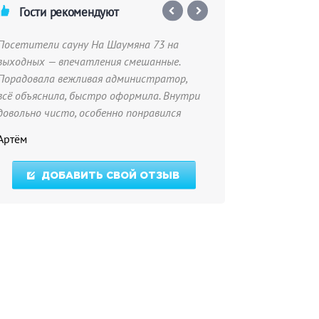
Гости рекомендуют
Посетители сауну На Шаумяна 73 на
Это самая лучша
выходных — впечатления смешанные.
Ходим сюда всей
Порадовала вежливая администратор,
нравится бассей
всё объяснила, быстро оформила. Внутри
уровне абсолют
довольно чисто, особенно понравился
приятная для пр
большой тёплый бассейн с подсветкой —
порядок, бассей
Артём
Ева
это прям плюс. Рекомендую...
следите за эти
тут очень нрав
ДОБАВИТЬ СВОЙ ОТЗЫВ