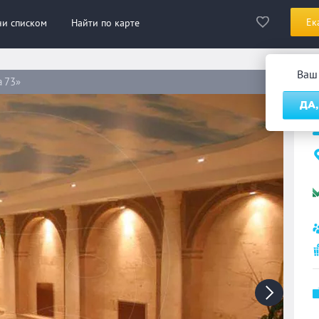
Ек
ни списком
Найти по карте
Ваш
 73»
С
ДА,