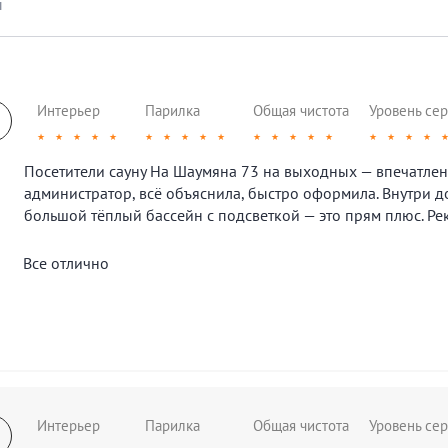
ы
Интерьер
Парилка
Общая чистота
Уровень сер
★
★
★
★
★
★
★
★
★
★
★
★
★
★
★
★
★
★
★
Посетители сауну На Шаумяна 73 на выходных — впечатле
администратор, всё объяснила, быстро оформила. Внутри д
большой тёплый бассейн с подсветкой — это прям плюс. Ре
Все отлично
Интерьер
Парилка
Общая чистота
Уровень сер