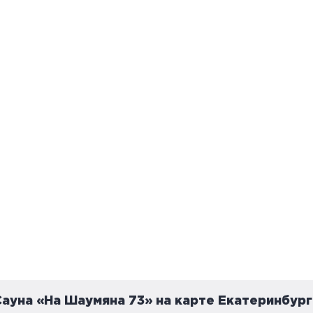
также насытиться разнообразными услугами и
Сауна «На Шаумяна 73» на карте Екатеринбург