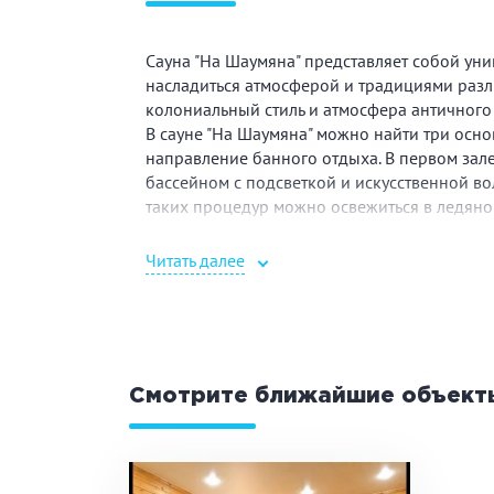
Сауна "На Шаумяна" представляет собой уник
насладиться атмосферой и традициями разл
колониальный стиль и атмосфера античного 
В сауне "На Шаумяна" можно найти три осно
направление банного отдыха. В первом зале
бассейном с подсветкой и искусственной во
таких процедур можно освежиться в ледяной
отдыха. Во втором и третьем залах также пр
комната релаксации. В третьем зале дополни
Читать далее
могут поплавать. Кроме того, посетителям 
также с радостью принимает заявки на про
Гости сауны "На Шаумяна" также могут нас
легко заказать. Кроме того, здесь предлаг
подарить близким. Сауна "На Шаумяна" являе
Смотрите ближайшие объект
вкусом и насладиться разнообразием банных
Хаммам, которая позволяет гостям погрузит
традиционными хаммам-процедурами. Все эт
уникальным и интересным местом для отдыха