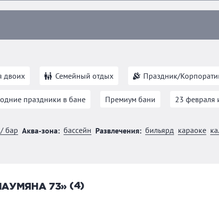
я двоих
Семейный отдых
Праздник/Корпорати
одние праздники в бане
Премиум бани
23 февраля 
/ бар
бассейн
бильярд
караоке
ка
Аква-зона:
Развлечения:
(4)
ШАУМЯНА 73»