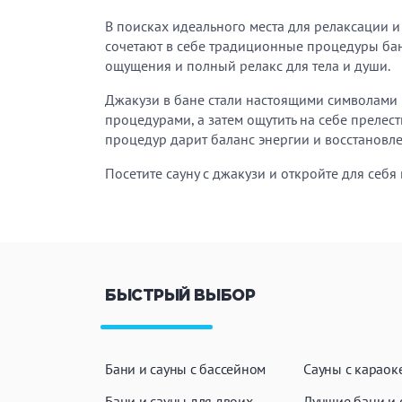
В поисках идеального места для релаксации 
сочетают в себе традиционные процедуры бан
ощущения и полный релакс для тела и души.
Джакузи в бане стали настоящими символами 
процедурами, а затем ощутить на себе преле
процедур дарит баланс энергии и восстановл
Посетите сауну с джакузи и откройте для себ
БЫСТРЫЙ ВЫБОР
Бани и сауны с бассейном
Сауны с караок
Бани и сауны для двоих
Лучшие бани и 