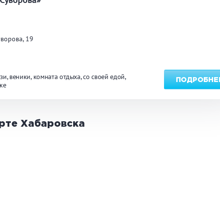
углосуточно
Общественные бани
Банн
ворова, 19
акузи
Купель
Обли
ссейн
Бассейн на улице
зи
веники
комната отдыха
со своей едой
ПОДРОБНЕ
ке
льярд
Караоке
Каль
арте
Хабаровска
нгал/ барбекю
Со своей едой
Зака
 берегу водоема
Собственная парковка
Детск
мната отдыха
WI-FI
Сено