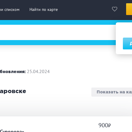
ни списком
Найти по карте
сская баня
Турецкая баня
На д
нская сауна
Инфракрасная сауна
25.04.2024
бновления:
городный отдых
Премиум бани
Праз
баровске
Показать на к
 10 человек
от 10 до 20 человек
от 20
ассаж
Веники
СПА
900
а
дровая бочка
Парильщик/ банщик
Гидр
 Суворова»