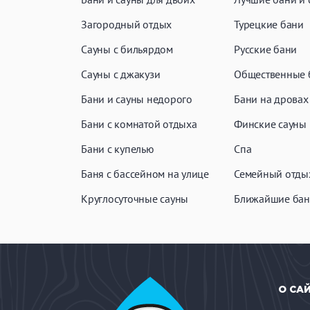
Загородный отдых
Турецкие бани
Сауны с бильярдом
Русские бани
Сауны с джакузи
Общественные 
Бани и сауны недорого
Бани на дровах
Бани с комнатой отдыха
Финские сауны
Бани с купелью
Спа
Баня с бассейном на улице
Семейный отды
Круглосуточные сауны
Ближайшие бан
О СА