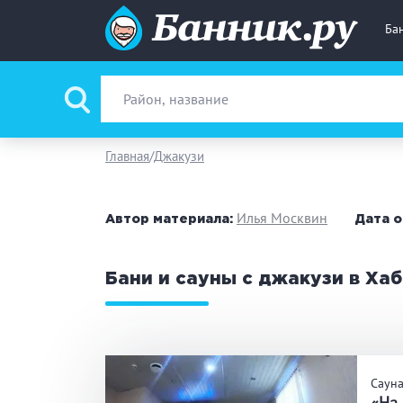
Ба
Вид парной
Ру
Главная
Джакузи
Фи
Илья Москвин
Автор материала:
Дата о
Поводы
За
Бани и сауны с джакузи в Ха
Вместимость
до
Банные услуги
М
Саун
Ке
«На