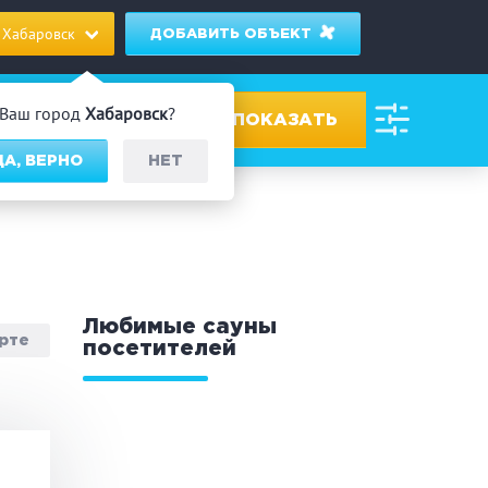
Хабаровск
ДОБАВИТЬ ОБЪЕКТ
Ваш город
Хабаровск
?
ДА, ВЕРНО
НЕТ
ровах
дник/Корпоратив
Любимые сауны
арте
посетителей
 человек
Банный чан
омассаж