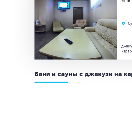
Общие
Кр
Су
Аква-зона
Дж
Ба
джаку
карао
Развлечения
Би
Бани и сауны с джакузи на к
Кухня
Ма
Удобства
На
Ко