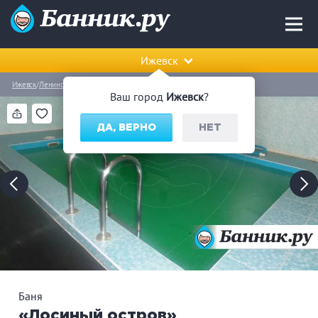
Ижевск
Ижевск
Ленинский район
Баня «Лосиный остров»
Ваш город
Ижевск
?
ДА, ВЕРНО
НЕТ
Баня
«Лосиный остров»