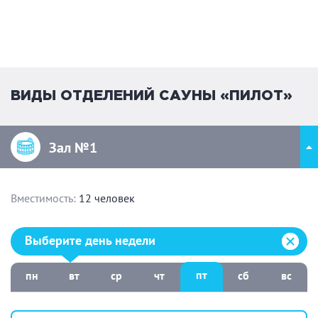
ВИДЫ ОТДЕЛЕНИЙ САУНЫ «ПИЛОТ»
Зал №1
Вместимость:
12 человек
Выберите день недели:
Выберите день недели
пт
пн
вт
ср
чт
сб
вс