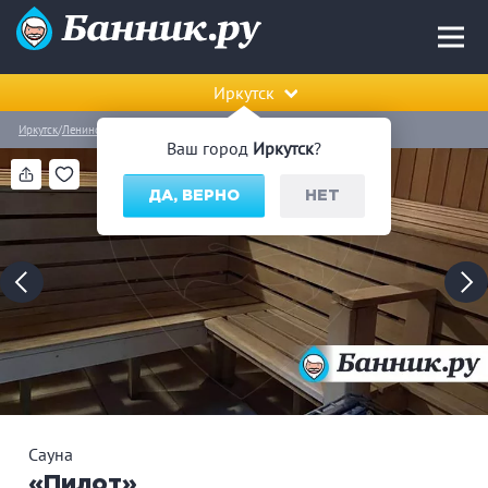
Иркутск
Иркутск
Ленинский округ
Сауна «Пилот»
Ваш город
Иркутск
?
ДА, ВЕРНО
НЕТ
Сауна
«Пилот»