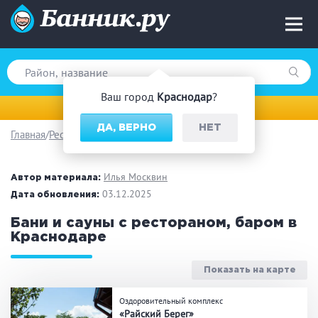
Ваш город
Краснодар
?
Краснодар
ДА, ВЕРНО
НЕТ
Главная
Ресторан/ бар
Вид парной
Русская баня
Турецкая баня
Илья Москвин
Автор материала:
Финская сауна
03.12.2025
Инфракрасная сауна
Дата обновления:
На дровах
Бани и сауны с рестораном, баром в
Краснодаре
Показать на карте
Поводы
Оздоровительный комплекс
Загородный отдых
Премиум бани
«Райский Берег»