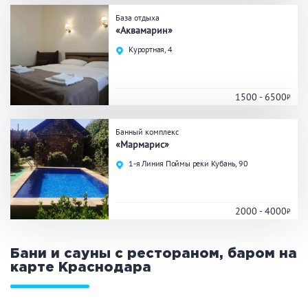
База отдыха
Общие
«Аквамарин»
Курортная, 4
Круглосуточно
Общественные бани
Банный комплекс
1500 - 6500
Аква-зона
Банный комплекс
«Мармарис»
Джакузи
Купель
1-я Линия Поймы реки Кубань, 90
Бассейн
Бассейн на улице
Обливная кадушка
2000 - 4000
Бани и сауны с рестораном, баром на
Развлечения
карте
Краснодара
Бильярд
Караоке