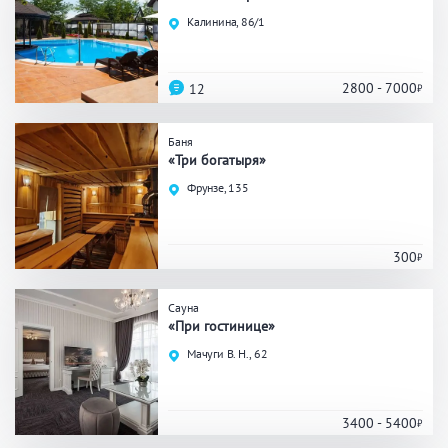
Праздник/Корпоратив
Калинина, 86/1
2800 - 7000
12
Вместимость
Баня
до 10 человек
от 10 до 20 человек
«Три богатыря»
от 20 человек
Фрунзе, 135
300
Банные услуги
Массаж
Веники
Сауна
«При гостинице»
Кедровая бочка
Парильщик/ банщик
Мачуги В. Н., 62
СПА
Банный чан
Гидромассаж
3400 - 5400