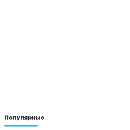
Кальян
Настольные игры
Кухня
Мангал/ барбекю
Со своей едой
Заказ по меню
Ресторан/ бар
Удобства
На берегу водоема
Собственная парковка
Комната отдыха
WI-FI
Детская комната
Сеновал
Популярные