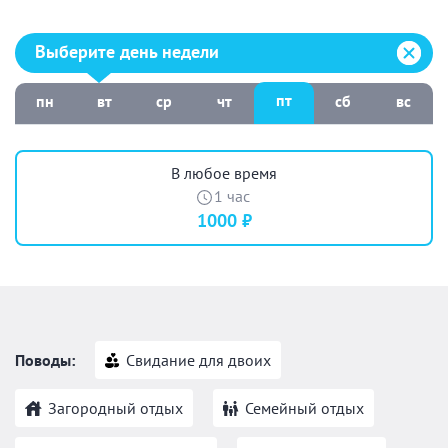
Выберите день недели:
Выберите день недели
пт
пн
вт
ср
чт
сб
вс
В любое время
1 час
1000 ₽
Поводы:
Свидание для двоих
Загородный отдых
Семейный отдых