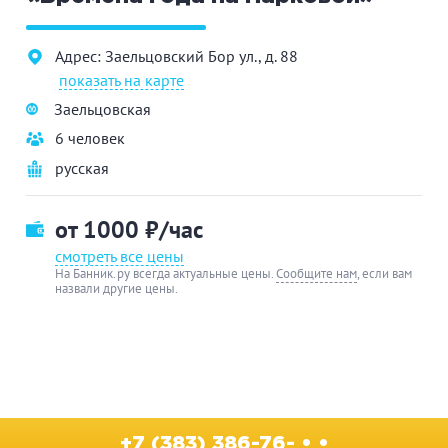
Адрес: Заельцовский Бор ул., д. 88
показать на карте
Заельцовская
6 человек
русская
от 1000
₽/час
смотреть все цены
На Банник.ру всегда актуальные цены.
Сообщите нам
, если вам
назвали другие цены.
+7 (383) 386-76- • •