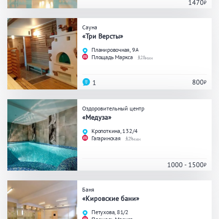
Кальян
Настольные игры
1470
Сауна
«Три Версты»
Кухня
Планировочная, 9А
Площадь Маркса
28
Мангал/ барбекю
Со своей едой
Заказ по меню
Ресторан/ бар
800
1
Оздоровительный центр
«Медуза»
Удобства
Кропоткина, 132/4
Гагаринская
29
На берегу водоема
Собственная парковка
Комната отдыха
WI-FI
1000 - 1500
Детская комната
Сеновал
Баня
«Кировские бани»
Петухова, 81/2