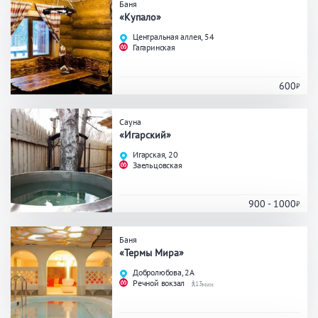
Баня
«Купало»
Общие
Центральная аллея, 54
Гагаринская
Круглосуточно
Общественные бани
Банный комплекс
600
Сауна
Аква-зона
«Игарский»
Игарская, 20
Заельцовская
Джакузи
Купель
Бассейн
Бассейн на улице
900 - 1000
Обливная кадушка
Баня
«Термы Мира»
Развлечения
Добролюбова, 2А
Речной вокзал
13
Бильярд
Караоке