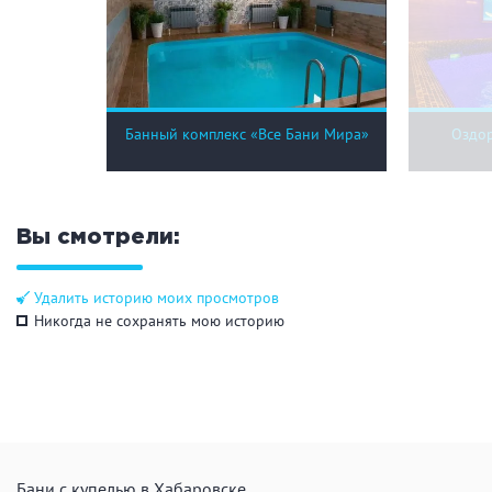
Банный комплекс «Все Бани Мира»
Оздор
Вы смотрели:
Удалить историю моих просмотров
Никогда не сохранять мою историю
Бани с купелью в Хабаровске