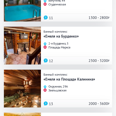
Ватутина, 44
Праздник/Корпоратив
Студенческая
1300 - 2800
11
Вместимость
Банный комплекс
«Емеля на Бурденко»
до 10 человек
от 10 до 20 человек
2-я Бурденко, 5
от 20 человек
Площадь Маркса
2300 - 3200
12
Банные услуги
Банный комплекс
«Емеля на Площади Калинина»
Массаж
Веники
Кедровая бочка
Окружная, 29А
Парильщик/ банщик
Заельцовская
СПА
Банный чан
Гидромассаж
2000 - 3600
13