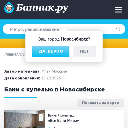
Ваш город
Новосибирск
?
Новосибирск
ДА, ВЕРНО
НЕТ
Главная
Купель
Вид парной
Русская баня
Турецкая баня
Илья Москвин
Автор материала:
Финская сауна
18.12.2025
Инфракрасная сауна
Дата обновления:
На дровах
Бани с купелью в Новосибирске
Показать на карте
Поводы
Банный комплекс
«Все Бани Мира»
Загородный отдых
Премиум бани