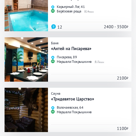
Праздник/Корпоратив
Карьерный Лог, 41
Берёзовая роща
14
2400 - 3500
12
Вместимость
Баня
до 10 человек
от 10 до 20 человек
«Антей на Писарева»
от 20 человек
Писарева, 89
Маршала Покрышкина
13
2100
Банные услуги
Массаж
Веники
Сауна
«Тридевятое Царство»
Кедровая бочка
Парильщик/ банщик
Волочаевская, 64
СПА
Банный чан
Маршала Покрышкина
Гидромассаж
1100