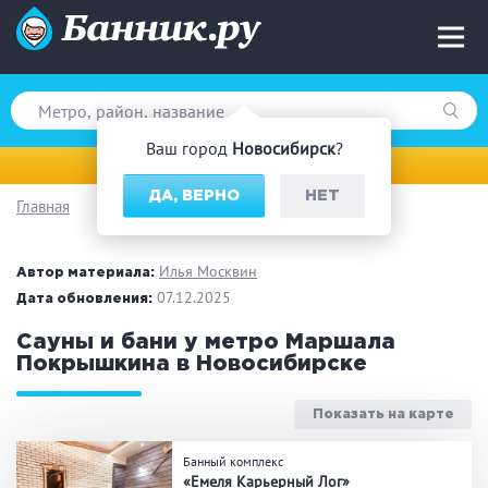
Ваш город
Новосибирск
?
Новосибирск
ДА, ВЕРНО
НЕТ
Главная
Вид парной
Русская баня
Турецкая баня
Илья Москвин
Автор материала:
Финская сауна
07.12.2025
Инфракрасная сауна
Дата обновления:
На дровах
Сауны и бани у метро Маршала
Покрышкина в Новосибирске
Показать на карте
Поводы
Банный комплекс
Загородный отдых
Премиум бани
«Емеля Карьерный Лог»