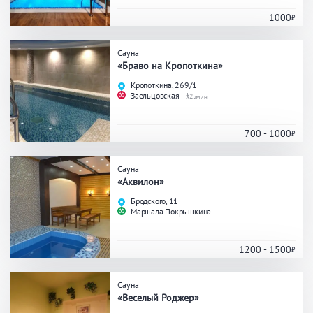
Кальян
Настольные игры
1000
Сауна
Кухня
«Браво на Кропоткина»
Кропоткина, 269/1
Мангал/ барбекю
Со своей едой
Заельцовская
25
Заказ по меню
Ресторан/ бар
700 - 1000
Сауна
Удобства
«Аквилон»
Бродского, 11
На берегу водоема
Собственная парковка
Маршала Покрышкина
Комната отдыха
WI-FI
Детская комната
1200 - 1500
Сеновал
Сауна
«Веселый Роджер»