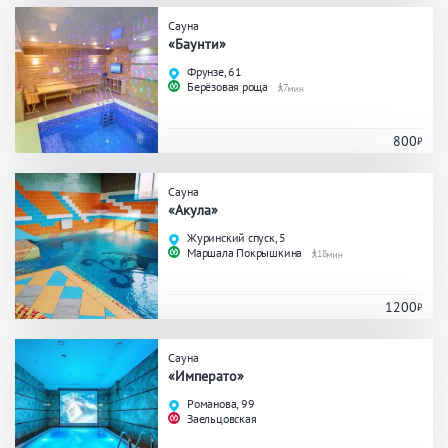
Сауна
Общие
«Баунти»
Фрунзе, 61
Круглосуточно
Общественные бани
Берёзовая роща
7
Банный комплекс
800
Аква-зона
Сауна
«Акула»
Джакузи
Купель
Журинский спуск, 5
Маршала Покрышкина
18
Бассейн
Бассейн на улице
Обливная кадушка
1200
Сауна
«Императо»
Развлечения
Романова, 99
Заельцовская
Бильярд
Караоке