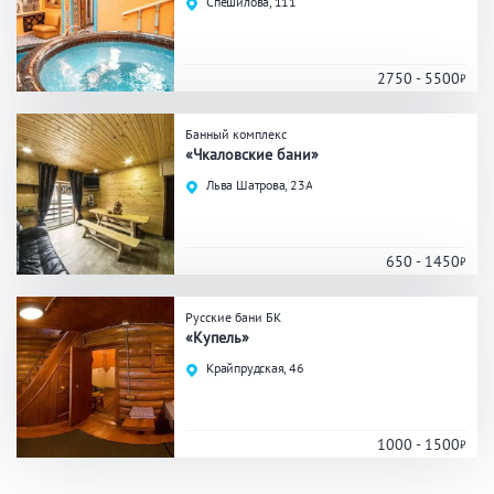
Спешилова, 111
Праздник/Корпоратив
2750 - 5500
Вместимость
Банный комплекс
«Чкаловские бани»
до 10 человек
от 10 до 20 человек
Льва Шатрова, 23А
от 20 человек
650 - 1450
Банные услуги
Русские бани БК
«Купель»
Массаж
Веники
Кедровая бочка
Крайпрудская, 46
Парильщик/ банщик
СПА
Банный чан
Гидромассаж
1000 - 1500