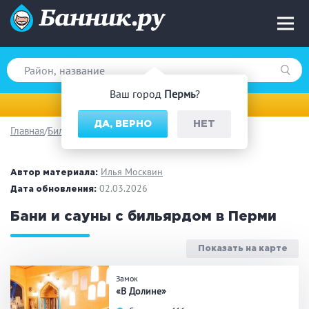
Ваш город
Пермь
?
Пермь
ДА, ВЕРНО
НЕТ
Главная
Бильярд
Вид парной
Русская баня
Турецкая баня
Илья Москвин
Автор материала:
Финская сауна
02.03.2026
Инфракрасная сауна
Дата обновления:
На дровах
Бани и сауны с бильярдом в Перми
Показать на карте
Поводы
Замок
«В Долине»
Загородный отдых
Премиум бани