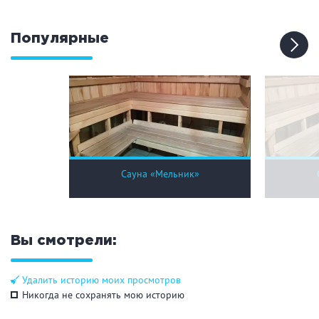
Кальян
Настольные игры
Популярные
Кухня
Мангал/ барбекю
Со своей едой
Заказ по меню
Ресторан/ бар
Сауна «Мельник»
Удобства
На берегу водоема
Собственная парковка
Комната отдыха
WI-FI
Вы смотрели:
Детская комната
Сеновал
Удалить историю моих просмотров
Никогда не сохранять мою историю