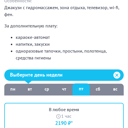
Особенности:
Джакузи с гидромассажем, зона отдыха, телевизор, wi-fi,
фен.
За дополнительную плату:
караоке-автомат
напитки, закуски
одноразовые тапочки, простыни, полотенца,
средства гигиены
Выберите день недели:
Выберите день недели
пт
пн
вт
ср
чт
сб
вс
В любое время
1 час
2190 ₽*