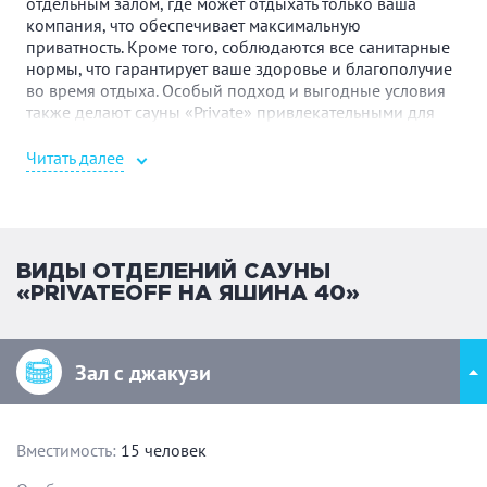
отдельным залом, где может отдыхать только ваша
компания, что обеспечивает максимальную
приватность. Кроме того, соблюдаются все санитарные
нормы, что гарантирует ваше здоровье и благополучие
во время отдыха.
Особый подход и выгодные условия
также делают сауны «Private» привлекательными для
посетителей. Бронирование сауны происходит без
предоплаты, а наши сотрудники всегда готовы учесть
Читать далее
ваши особые пожелания и обеспечить отдых на
высшем уровне. Мы рады принять компании до 25
человек и обеспечить им комфортный и приятный
отдых.
Доехать можно как на автомобиле, так и на такси
или общественном транспорте. Удобным ориентиром
ВИДЫ ОТДЕЛЕНИЙ САУНЫ
является остановка «Павленко». Чтобы забронировать
«PRIVATEOFF НА ЯШИНА 40»
сауну и насладиться отдыхом в уютной и безопасной
атмосфере, звоните нам прямо сейчас.
Зал с джакузи
Вместимость:
15 человек