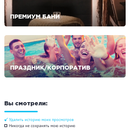
ПРЕМИУМ БАНИ
Удобства
Смотреть предложения
На берегу водоема
Собственная парковка
Комната отдыха
WI-FI
Детская комната
Сеновал
ПРАЗДНИК/КОРПОРАТИВ
Смотреть предложения
ЗАКРЫТЬ
ПРИМЕНИТЬ ФИЛЬТРЫ
Вы смотрели:
Удалить историю моих просмотров
Никогда не сохранять мою историю