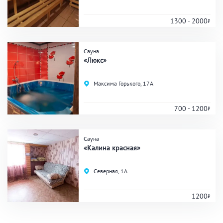
1300 - 2000
Банные услуги
Сауна
Массаж
Веники
«Люкс»
Кедровая бочка
Парильщик/ банщик
Максима Горького, 17А
СПА
Банный чан
Гидромассаж
700 - 1200
Сауна
Общие
«Калина красная»
Круглосуточно
Общественные бани
Северная, 1А
Банный комплекс
1200