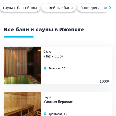
Вид парной
сауна с бассейном
семейные бани
бани для двоих
Русская баня
Турецкая баня
Финская сауна
Инфракрасная сауна
На дровах
Все бани и сауны в Ижевске
Поводы
Сауна
«Tazik Club»
Загородный отдых
Премиум бани
Телегина, 30
Праздник/Корпоратив
1000
Вместимость
Сауна
«Уютная Берлога»
до 10 человек
от 10 до 20 человек
от 20 человек
Трактовая, 15