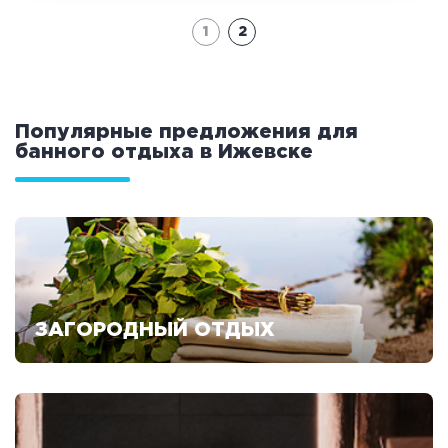
Аква-зона
1
2
Джакузи
Купель
Бассейн
Бассейн на улице
Обливная кадушка
Популярные предложения для
банного отдыха в Ижевске
Развлечения
Бильярд
Караоке
Кальян
Настольные игры
ЗАГОРОДНЫЙ ОТДЫХ
Кухня
Смотреть предложения
Мангал/ барбекю
Со своей едой
Заказ по меню
Ресторан/ бар