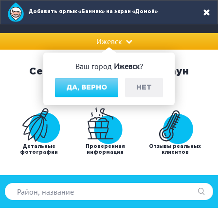
Добавить ярлык «Банник» на экран «Домой»
Ижевск
Ваш город
Ижевск
?
Сервис по поиску бань и саун
ДА, ВЕРНО
НЕТ
Детальные
Проверенная
Отзывы реальных
фотографии
информация
клиентов
Популярные запросы: