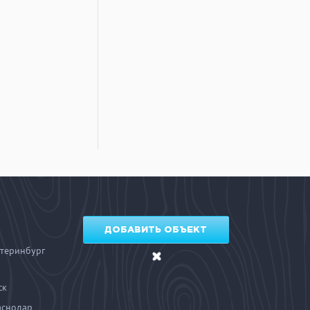
ДОБАВИТЬ ОБЪЕКТ
теринбург
ск
аснодар