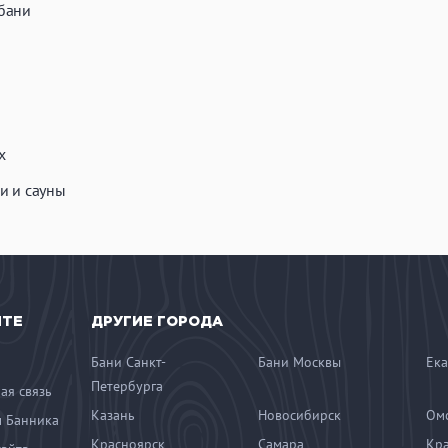
бани
х
и и сауны
ЙТЕ
ДРУГИЕ ГОРОДА
Бани Санкт-
Бани Москвы
Ека
Петербурга
ая связь
Казань
Новосибирск
Ом
 Банника
Красноярск
Самара
Кр