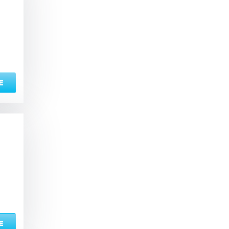
ый комплекс
вная кадушка
Е
ян
Настольные игры
з по меню
Ресторан/ бар
ая комната
вал
Е