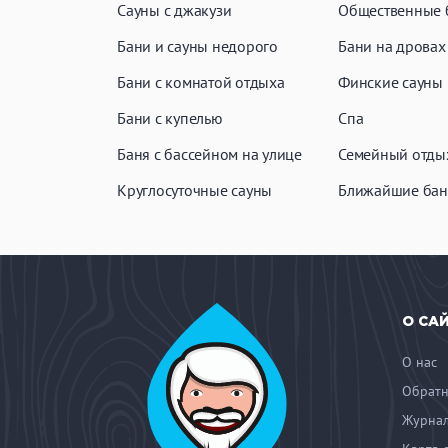
Сауны с джакузи
Общественные 
Бани и сауны недорого
Бани на дровах
Бани с комнатой отдыха
Финские сауны
Бани с купелью
Спа
Баня с бассейном на улице
Семейный отды
Круглосуточные сауны
Ближайшие бан
О СА
О нас
Обратн
Журнал