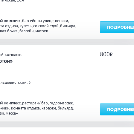
тинская, 20А
й комплекс
бассейн на улице
веники
та отдыха
купель
со своей едой
бильярд
ПОДРОБНЕ
вая бочка
бассейн
массаж
800
ый комплекс
ртон»
льшевистский, 3
й комплекс
ресторан/ бар
гидромассаж
еники
комната отдыха
караоке
бильярд
ПОДРОБНЕ
зи
массаж