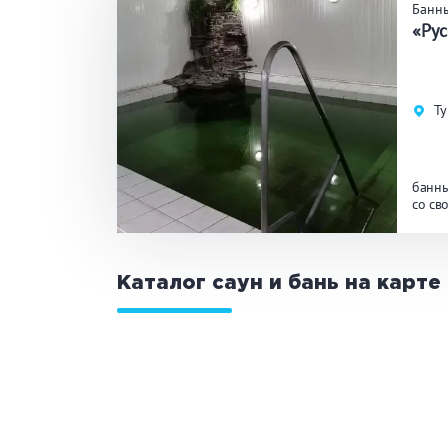
Банн
«Рус
Ту
банны
со св
Каталог саун и бань на карте