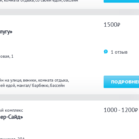
и
комната отдыха
со своей едой
бассейн
ТЬ
1500
лугу»
1 отзыв
овая, 1
йн на улице
веники
комната отдыха
ПОДРОБНЕ
оей едой
мангал/ барбекю
бассейн
1000 - 1200
ый комплекс
вер-Сайд»