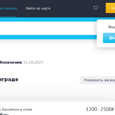
К
ни списком
Найти по карте
Ва
ДА
сская баня
Турецкая баня
На д
нская сауна
Инфракрасная сауна
31.10.2025
бновления:
городный отдых
Премиум бани
Праз
инграде
Показать на к
 10 человек
от 10 до 20 человек
от 20
ассаж
Веники
СПА
1200 - 2500
с бассейном в отеле
дровая бочка
Парильщик/ банщик
Гидр
бус»