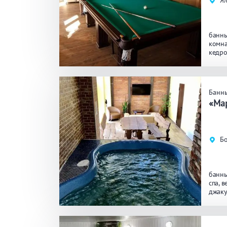
Ял
банны
комна
кедро
Банн
«Ма
Бо
банны
спа
в
джаку