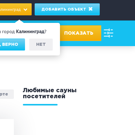
алининград
ДОБАВИТЬ ОБЪЕКТ
ш город
Калининград
?
, ВЕРНО
НЕТ
ровах
дник/Корпоратив
Любимые сауны
арте
посетителей
 человек
Банный чан
омассаж