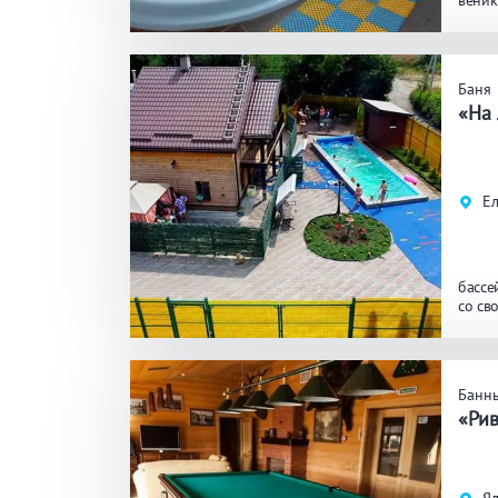
веник
ЗАКРЫ
ПРИМЕНИТЬ ФИЛЬТРЫ
Баня
«На 
Ел
бассе
со св
Банн
«Ри