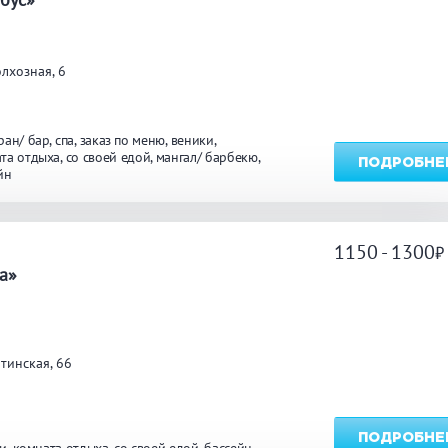
углосуточно
Общественные бани
Банн
лхозная, 6
акузи
Купель
Обли
ран/ бар
спа
заказ по меню
веники
ссейн
Бассейн на улице
та отдыха
со своей едой
мангал/ барбекю
ПОДРОБНЕ
йн
льярд
Караоке
Каль
1150 - 1300
а
а»
нгал/ барбекю
Со своей едой
Зака
 берегу водоема
Собственная парковка
Детск
тинская, 66
мната отдыха
WI-FI
Сено
ПОДРОБНЕ