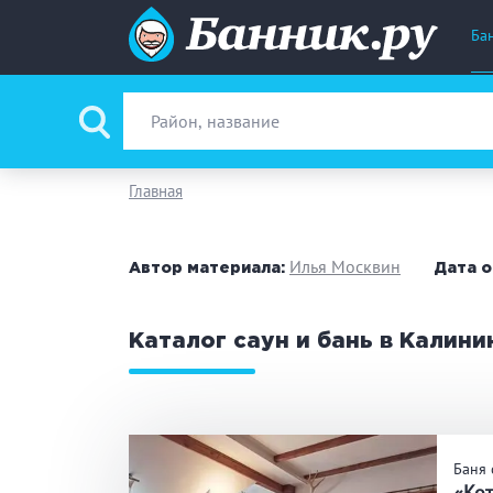
Ба
Вид парной
Ру
Главная
Фи
Илья Москвин
Автор материала:
Дата о
Поводы
За
Каталог саун и бань в Калин
Вместимость
до
Банные услуги
М
Баня 
Ке
«Кот