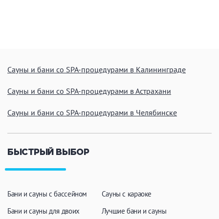
Кальян
Настольные игры
Кухня
Мангал/ барбекю
Со своей едой
Сауны и бани со SPA-процедурами в Калининграде
Заказ по меню
Ресторан/ бар
Сауны и бани со SPA-процедурами в Астрахани
Сауны и бани со SPA-процедурами в Челябинске
Удобства
На берегу водоема
Собственная парковка
БЫСТРЫЙ ВЫБОР
Комната отдыха
WI-FI
Детская комната
Сеновал
Бани и сауны с бассейном
Сауны с караоке
Бани и сауны для двоих
Лучшие бани и сауны