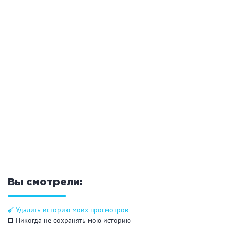
Общие
Круглосуточно
Общественные бани
Банный комплекс
Аква-зона
Джакузи
Купель
Бассейн
Бассейн на улице
Обливная кадушка
Вы смотрели:
Развлечения
Удалить историю моих просмотров
Бильярд
Караоке
Никогда не сохранять мою историю