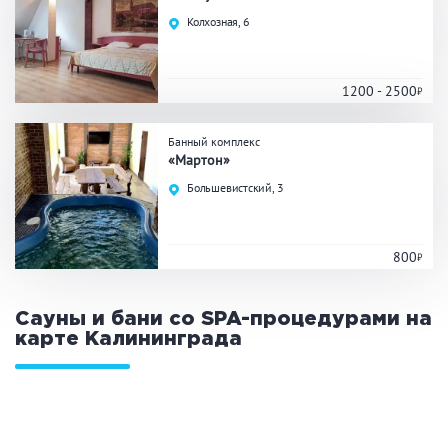
Праздник/Корпоратив
Колхозная, 6
1200 - 2500
Вместимость
Банный комплекс
до 10 человек
от 10 до 20 человек
«Мартон»
от 20 человек
Большевистский, 3
800
Банные услуги
Массаж
Веники
Сауны и бани со SPA-процедурами на
Кедровая бочка
Парильщик/ банщик
карте
Калининграда
СПА
Банный чан
Гидромассаж