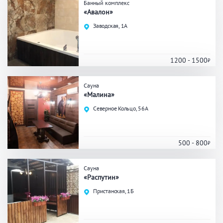
Банный комплекс
«Авалон»
Общие
Заводская, 1А
Круглосуточно
Общественные бани
Банный комплекс
1200 - 1500
Сауна
Аква-зона
«Малина»
Северное Кольцо, 56А
Джакузи
Купель
Бассейн
Бассейн на улице
500 - 800
Обливная кадушка
Сауна
«Распутин»
Развлечения
Пристанская, 1Б
Бильярд
Караоке