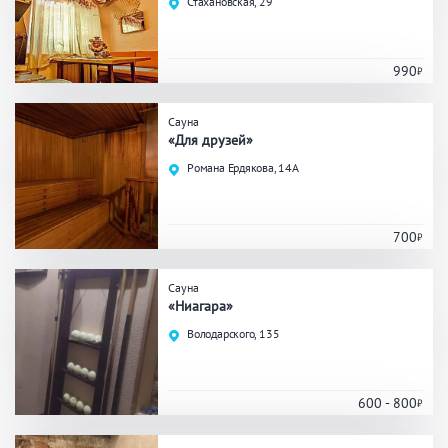
Стахановская, 29
Праздник/Корпоратив
990
Вместимость
Сауна
«Для друзей»
до 10 человек
от 10 до 20 человек
Романа Ердякова, 14А
от 20 человек
700
Банные услуги
Сауна
«Ниагара»
Массаж
Веники
Кедровая бочка
Володарского, 135
Парильщик/ банщик
СПА
Банный чан
Гидромассаж
600 - 800