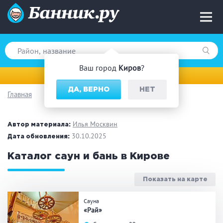
Ваш город
Киров
?
Киров
ДА, ВЕРНО
НЕТ
Главная
Вид парной
Русская баня
Турецкая баня
Илья Москвин
Автор материала:
Финская сауна
30.10.2025
Инфракрасная сауна
Дата обновления:
На дровах
Каталог саун и бань в Кирове
Показать на карте
Поводы
Сауна
«Рай»
Загородный отдых
Премиум бани