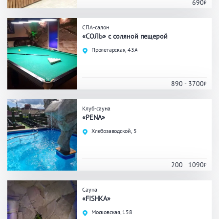
Кальян
Настольные игры
690
СПА-салон
«СОЛЬ» с соляной пещерой
Кухня
Пролетарская, 43А
Мангал/ барбекю
Со своей едой
Заказ по меню
Ресторан/ бар
890 - 3700
Клуб-сауна
«PENA»
Удобства
Хлебозаводской, 5
На берегу водоема
Собственная парковка
Комната отдыха
WI-FI
200 - 1090
Детская комната
Сеновал
Сауна
«FISHKA»
Московская, 158