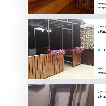
комна
купел
Саун
«Рас
Пр
wi-fi
комна
Саун
«Ни