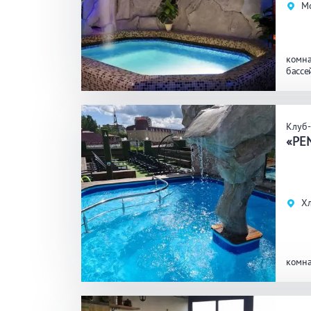
Мо
комна
бассе
Клуб-
«PE
Хл
комна