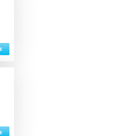
ый комплекс
вная кадушка
Е
ян
Настольные игры
з по меню
Ресторан/ бар
ая комната
вал
Е