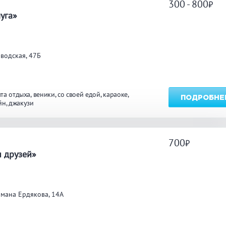
300 - 800
а
уга»
водская, 47Б
та отдыха
веники
со своей едой
караоке
ПОДРОБНЕ
йн
джакузи
700
а
 друзей»
мана Ердякова, 14А