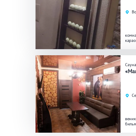
Во
комна
карао
Саун
«Ма
Се
веник
биль