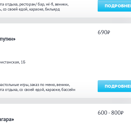
та отдыха
ресторан/ бар
wi-fi
веники
ПОДРОБНЕ
ь
со своей едой
караоке
бильярд
690
а
путин»
истанская, 1Б
настольные игры
заказ по меню
веники
ПОДРОБНЕ
та отдыха
со своей едой
караоке
бассейн
600 - 800
а
агара»