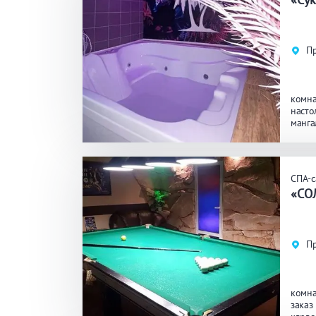
Общие
Кр
Пр
Аква-зона
Дж
комна
Ба
насто
манга
масса
Развлечения
Би
СПА-
«СО
Кухня
Ма
Пр
Удобства
На
Ко
комна
заказ