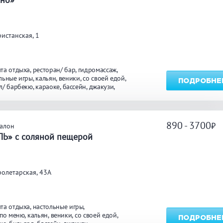
углосуточно
Общественные бани
Банн
истанская, 1
акузи
Купель
Обли
та отдыха
ресторан/ бар
гидромассаж
ссейн
Бассейн на улице
льные игры
кальян
веники
со своей едой
ПОДРОБНЕ
л/ барбекю
караоке
бассейн
джакузи
ж
льярд
Караоке
Каль
890 - 3700
салон
ЛЬ» с соляной пещерой
нгал/ барбекю
Со своей едой
Зака
олетарская, 43А
 берегу водоема
Собственная парковка
Детск
мната отдыха
WI-FI
Сено
та отдыха
настольные игры
 по меню
кальян
веники
со своей едой
ПОДРОБНЕ