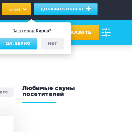
Киров
ДОБАВИТЬ ОБЪЕКТ
Ваш город
Киров
?
ДА, ВЕРНО
НЕТ
ровах
дник/Корпоратив
Любимые сауны
арте
посетителей
 человек
Банный чан
омассаж