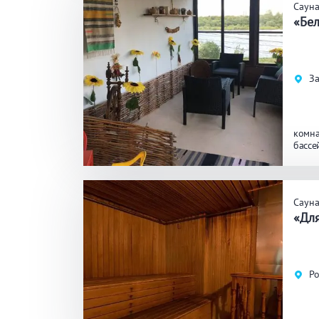
Саун
«Бел
За
комна
бассе
Саун
«Для
Ро