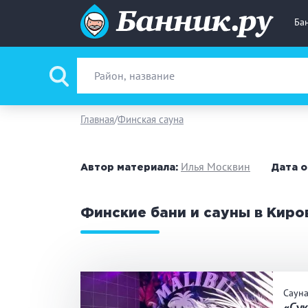
Ба
Вид парной
Ру
Главная
Финская сауна
Фи
Илья Москвин
Автор материала:
Дата о
Поводы
За
Финские бани и сауны в Киро
Вместимость
до
Банные услуги
М
Саун
Ке
«Су