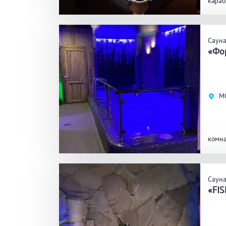
карао
ЗАКРЫ
ПРИМЕНИТЬ ФИЛЬТРЫ
Саун
«Фо
М
комна
Саун
«FI