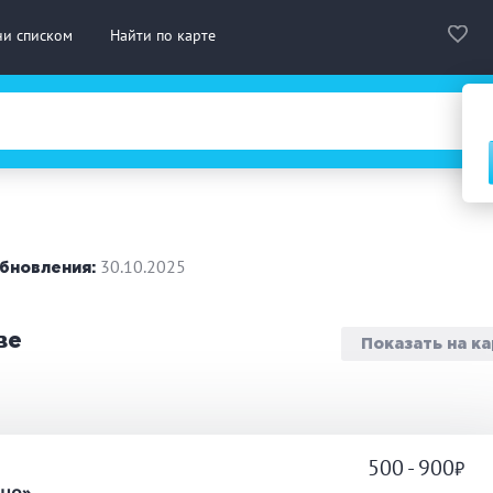
ни списком
Найти по карте
сская баня
Турецкая баня
На д
нская сауна
Инфракрасная сауна
30.10.2025
бновления:
городный отдых
Премиум бани
Праз
ве
Показать на к
 10 человек
от 10 до 20 человек
от 20
ассаж
Веники
СПА
500 - 900
а
дровая бочка
Парильщик/ банщик
Гидр
кно»