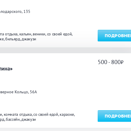
лодарского, 135
та отдыха
кальян
веники
со своей едой
ПОДРОБНЕ
ке
бильярд
джакузи
500 - 800
а
лина»
верное Кольцо, 56А
и
комната отдыха
со своей едой
караоке
ПОДРОБНЕ
ярд
бассейн
джакузи