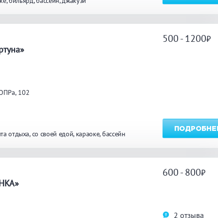
ке
бильярд
бассейн
джакузи
ТЬ
500 - 1200
а
ртуна»
ОПРа, 102
ПОДРОБНЕ
та отдыха
со своей едой
караоке
бассейн
600 - 800
а
SHKA»
2 отзыва