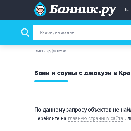
Ба
Вид парной
Ру
Главная
Джакузи
Фи
Бани и сауны с джакузи в Кр
Поводы
За
Вместимость
до
По данному запросу объектов не на
Банные услуги
Перейдите на
главную страницу сайта
ил
М
Ке