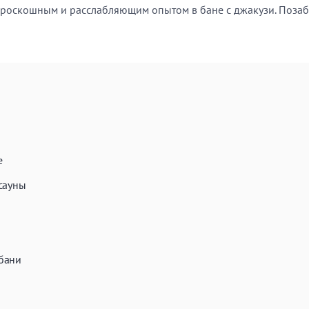
 роскошным и расслабляющим опытом в бане с джакузи. Позабо
ТЬ
е
сауны
бани