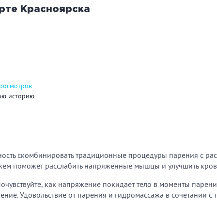
арте
Красноярска
углосуточно
Общественные бани
Банн
акузи
Купель
Обли
ссейн
Бассейн на улице
просмотров
ою историю
льярд
Караоке
Каль
нгал/ барбекю
Со своей едой
Зака
жность скомбинировать традиционные процедуры парения с р
ажем поможет расслабить напряженные мышцы и улучшить кро
 берегу водоема
Собственная парковка
Детск
Почувствуйте, как напряжение покидает тело в моменты парени
мната отдыха
WI-FI
Сено
ление. Удовольствие от парения и гидромассажа в сочетании с