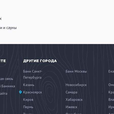
х
и и сауны
ЙТЕ
ДРУГИЕ ГОРОДА
Бани Санкт-
Бани Москвы
Ека
Петербурга
ая связь
Казань
Новосибирск
Ом
 Банника
Красноярск
Самара
Кр
сайта
Киров
Хабаровск
Вла
Пермь
Ижевск
Ирк