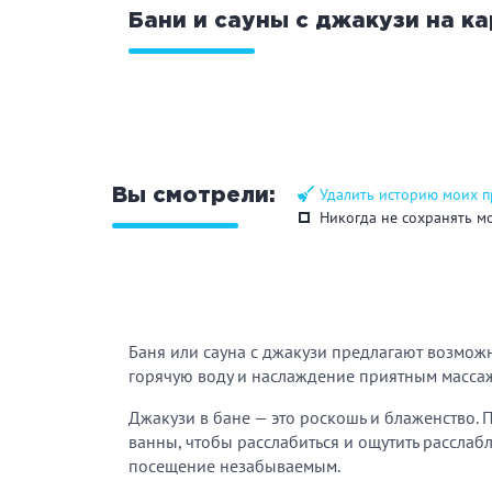
Бани и сауны с джакузи на к
Общие
Кр
Аква-зона
Дж
Ба
Удалить историю моих 
Вы смотрели:
Никогда не сохранять м
Развлечения
Би
Кухня
Ма
Баня или сауна с джакузи предлагают возмо
горячую воду и наслаждение приятным масс
Удобства
На
Джакузи в бане — это роскошь и блаженство. 
Ко
ванны, чтобы расслабиться и ощутить расслаб
посещение незабываемым.