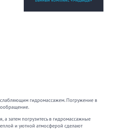
Банный комплекс «Медведь»
ый комплекс
вная кадушка
ян
Настольные игры
з по меню
Ресторан/ бар
асслабляющим гидромассажем. Погружение в
вообращение.
ая комната
я, а затем погрузитесь в гидромассажные
вал
 теплой и уютной атмосферой сделают