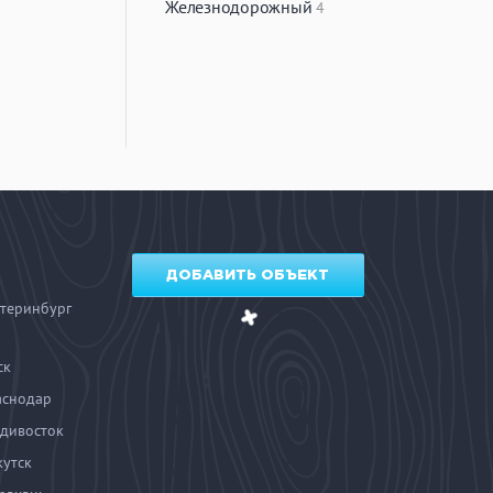
Железнодорожный
4
ДОБАВИТЬ ОБЪЕКТ
теринбург
ск
аснодар
дивосток
утск