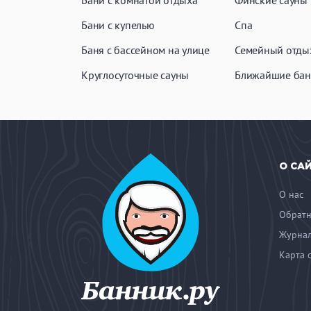
Бани с комнатой отдыха
Финские сауны
Бани с купелью
Спа
Баня с бассейном на улице
Семейный отды
Круглосуточные сауны
Ближайшие бан
О СА
О нас
Обратн
Журнал
Карта 