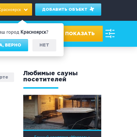
Красноярск
ДОБАВИТЬ ОБЪЕКТ
аш город
Красноярск
?
А, ВЕРНО
НЕТ
ровах
Любимые сауны
арте
посетителей
дник/Корпоратив
 человек
Банный чан
омассаж