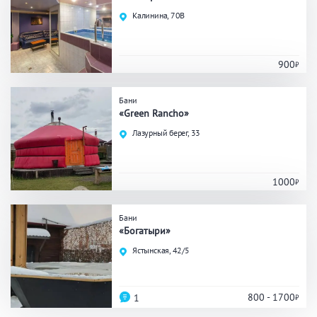
Праздник/Корпоратив
Калинина, 70В
900
Вместимость
Бани
до 10 человек
от 10 до 20 человек
«Green Rancho»
от 20 человек
Лазурный берег, 33
1000
Банные услуги
Массаж
Веники
Бани
«Богатыри»
Кедровая бочка
Парильщик/ банщик
Ястынская, 42/5
СПА
Банный чан
Гидромассаж
800 - 1700
1