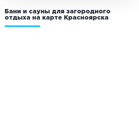
Общие
Бани и сауны для загородного
отдыха на карте
Красноярска
Круглосуточно
Общественные бани
Банный комплекс
Аква-зона
Джакузи
Купель
Бассейн
Бассейн на улице
Обливная кадушка
Развлечения
Бильярд
Караоке