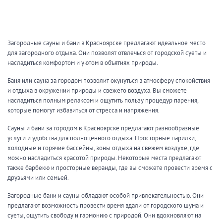
ЗАКРЫТЬ
ПРИМЕНИТЬ ФИЛЬТРЫ
Загородные
сауны
и бани в Красноярске предлагают идеальное место
для загородного отдыха. Они позволят отвлечься от городской суеты и
насладиться комфортом и уютом в объятиях природы.
Баня или
сауна
за
городом
позволит окунуться в атмосферу спокойствия
и отдыха в окружении природы и свежего воздуха. Вы сможете
насладиться полным релаксом и ощутить пользу процедур парения,
которые помогут избавиться от стресса и напряжения.
Сауны и
бани
за
городом
в Красноярске предлагают разнообразные
услуги и удобства для полноценного отдыха. Просторные парилки,
холодные и горячие бассейны, зоны отдыха на свежем воздухе, где
можно насладиться красотой природы. Некоторые места предлагают
также барбекю и просторные веранды, где вы сможете провести время с
друзьями или семьей.
Загородные
бани и
сауны
обладают особой привлекательностью. Они
предлагают возможность провести время вдали от городского шума и
суеты, ощутить свободу и гармонию с природой. Они вдохновляют на