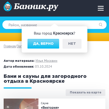
Ваш город
Красноярск
?
Красноярск
ДА, ВЕРНО
НЕТ
Главная
Загородный отдых
Вид парной
Русская баня
Турецкая баня
Илья Москвин
Автор материала:
Финская сауна
03.10.2024
Инфракрасная сауна
Дата обновления:
На дровах
Бани и сауны для загородного
отдыха в Красноярске
Показать на карте
Поводы
Сауна
Загородный отдых
Премиум бани
«Виктория»