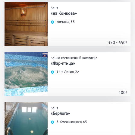
Баня
Общие
«на Комкова»
Комкова, 3Б
Круглосуточно
Общественные бани
Банный комплекс
350 - 650
Аква-зона
Банно-гостиничный комплекс
«Жар-птица»
Джакузи
Купель
14-я Линия, 2А
Бассейн
Бассейн на улице
Обливная кадушка
400
Баня
«Берлога»
Развлечения
Б. Хмельницкого, 65
Бильярд
Караоке