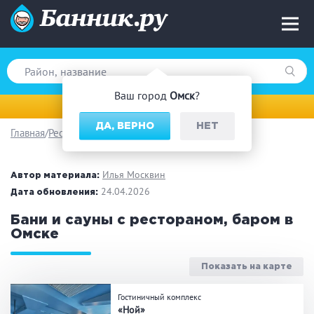
Ваш город
Омск
?
Омск
ДА, ВЕРНО
НЕТ
Главная
Ресторан/ бар
Вид парной
Русская баня
Турецкая баня
Илья Москвин
Автор материала:
Финская сауна
24.04.2026
Инфракрасная сауна
Дата обновления:
На дровах
Бани и сауны с рестораном, баром в
Омске
Показать на карте
Поводы
Гостиничный комплекс
Загородный отдых
Премиум бани
«Ной»