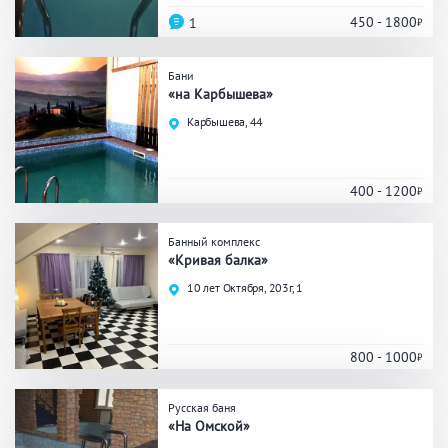
Кальян
Настольные игры
450 - 1800
1
Бани
Кухня
«на Карбышева»
Карбышева, 44
Мангал/ барбекю
Со своей едой
Заказ по меню
Ресторан/ бар
400 - 1200
Банный комплекс
Удобства
«Кривая балка»
10 лет Октября, 203г, 1
На берегу водоема
Собственная парковка
Комната отдыха
WI-FI
Детская комната
800 - 1000
Сеновал
Русская баня
«На Омской»