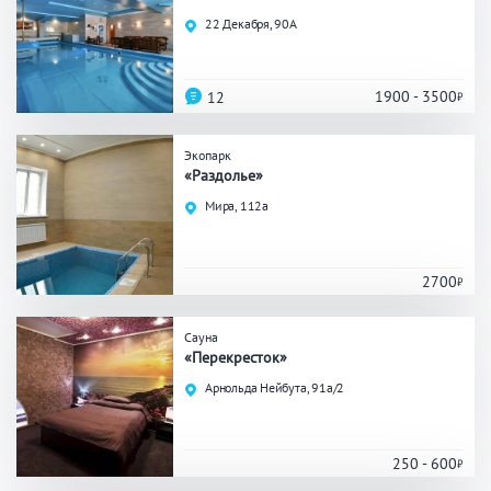
Праздник/Корпоратив
22 Декабря, 90А
1900 - 3500
12
Вместимость
Экопарк
до 10 человек
от 10 до 20 человек
«Раздолье»
от 20 человек
Мира, 112а
2700
Банные услуги
Массаж
Веники
Сауна
«Перекресток»
Кедровая бочка
Парильщик/ банщик
Арнольда Нейбута, 91а/2
СПА
Банный чан
Гидромассаж
250 - 600