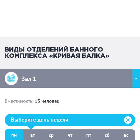
ВИДЫ ОТДЕЛЕНИЙ БАННОГО
КОМПЛЕКСА «КРИВАЯ БАЛКА»
Зал 1
Вместимость:
15 человек
Выберите день недели:
Выберите день недели
пн
вт
ср
чт
пт
сб
вс