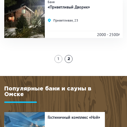
Аква-зона
Баня
«Приветливый Дворик»
Джакузи
Купель
Приветливая, 23
Бассейн
Бассейн на улице
Обливная кадушка
2000 - 2500
Развлечения
1
2
Бильярд
Караоке
Кальян
Настольные игры
Популярные бани и сауны в
Омске
Кухня
Мангал/ барбекю
Со своей едой
Гостиничный комплекс «Ной»
Заказ по меню
Ресторан/ бар