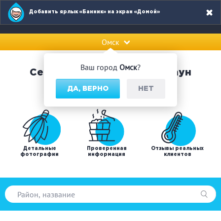
Добавить ярлык «Банник» на экран «Домой»
Омск
Ваш город
Омск
?
Сервис по поиску бань и саун
ДА, ВЕРНО
НЕТ
Детальные
Проверенная
Отзывы реальных
фотографии
информация
клиентов
Популярные запросы: