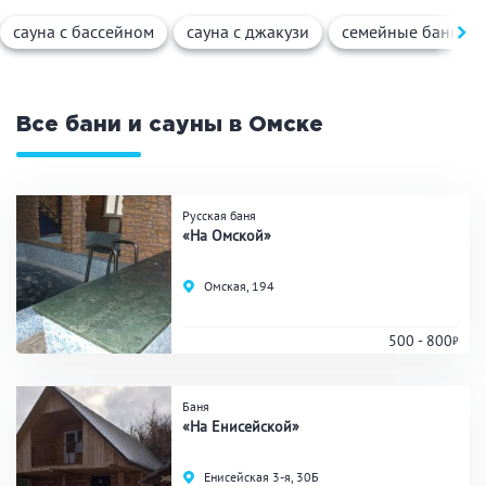
Вид парной
сауна с бассейном
сауна с джакузи
семейные бани
Русская баня
Турецкая баня
Финская сауна
Инфракрасная сауна
На дровах
Все бани и сауны в Омске
Поводы
Русская баня
«На Омской»
Загородный отдых
Премиум бани
Омская, 194
Праздник/Корпоратив
500 - 800
Вместимость
Баня
«На Енисейской»
до 10 человек
от 10 до 20 человек
от 20 человек
Енисейская 3-я, 30Б