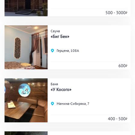
500 - 3000
Банные услуги
Сауна
Массаж
Веники
«Биг Бен»
Кедровая бочка
Парильщик/ банщик
Герцена, 108А
СПА
Банный чан
Гидромассаж
600
Баня
Общие
«У Косого»
Круглосуточно
Общественные бани
Мамина-Сибиряка, 7
Банный комплекс
400 - 500