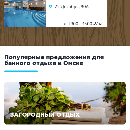
22 Декабря, 90А
Удобства
от 1900 - 3500
₽/час
На берегу водоема
Собственная парковка
Комната отдыха
WI-FI
Детская комната
Сеновал
Популярные предложения для
банного отдыха в Омске
ЗАКРЫТЬ
ПРИМЕНИТЬ ФИЛЬТРЫ
ЗАГОРОДНЫЙ ОТДЫХ
Смотреть предложения