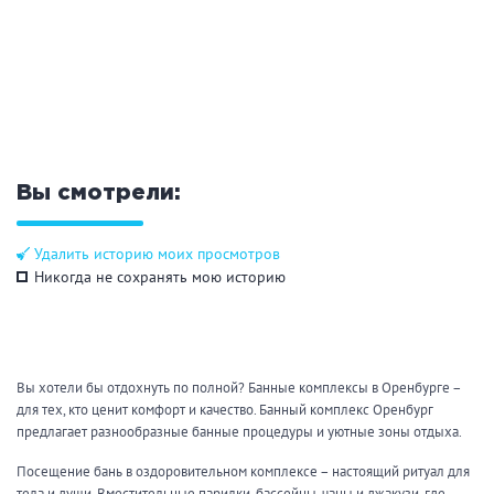
Общие
Круглосуточно
Общественные бани
Банный комплекс
Вы смотрели:
Аква-зона
Удалить историю моих просмотров
Джакузи
Купель
Никогда не сохранять мою историю
Бассейн
Бассейн на улице
Обливная кадушка
Вы хотели бы отдохнуть по полной? Банные комплексы в Оренбурге –
для тех, кто ценит комфорт и качество. Банный комплекс Оренбург
Развлечения
предлагает разнообразные банные процедуры и уютные зоны отдыха.
Бильярд
Караоке
Посещение бань в оздоровительном комплексе – настоящий ритуал для
тела и души. Вместительные парилки, бассейны, чаны и джакузи, где