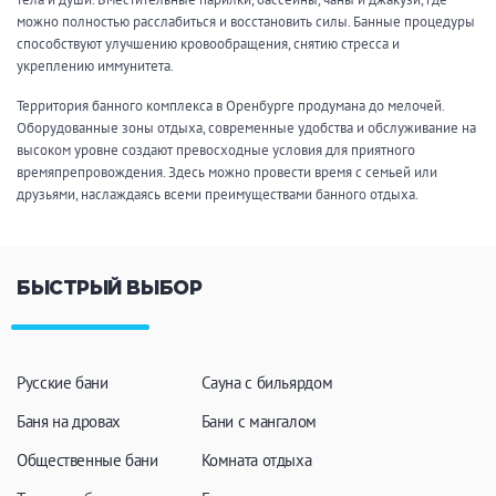
Кальян
Настольные игры
можно полностью расслабиться и восстановить силы. Банные процедуры
способствуют улучшению кровообращения, снятию стресса и
укреплению иммунитета.
Кухня
Территория банного комплекса в Оренбурге продумана до мелочей.
Оборудованные зоны отдыха, современные удобства и обслуживание на
высоком уровне создают превосходные условия для приятного
Мангал/ барбекю
Со своей едой
времяпрепровождения. Здесь можно провести время с семьей или
Заказ по меню
Ресторан/ бар
друзьями, наслаждаясь всеми преимуществами банного отдыха.
Удобства
БЫСТРЫЙ ВЫБОР
На берегу водоема
Собственная парковка
Комната отдыха
WI-FI
Русские бани
Сауна с бильярдом
Детская комната
Сеновал
Баня на дровах
Бани с мангалом
Общественные бани
Комната отдыха