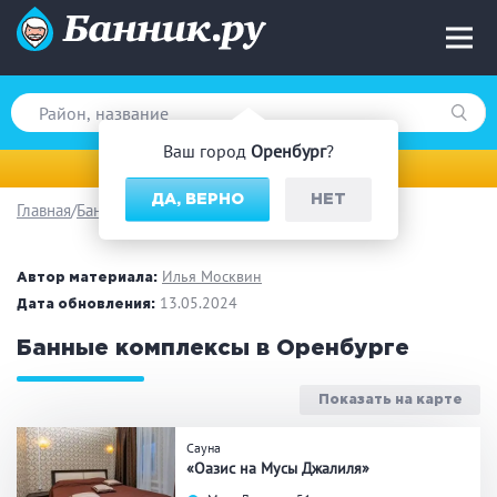
Ваш город
Оренбург
?
Оренбург
ДА, ВЕРНО
НЕТ
Главная
Банный комплекс
Вид парной
Русская баня
Турецкая баня
Илья Москвин
Автор материала:
Финская сауна
13.05.2024
Инфракрасная сауна
Дата обновления:
На дровах
Банные комплексы в Оренбурге
Показать на карте
Поводы
Сауна
«Оазис на Мусы Джалиля»
Загородный отдых
Премиум бани