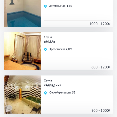
Праздник/Корпоратив
Октябрьская, 185
1000 - 1200
Вместимость
Сауна
до 10 человек
от 10 до 20 человек
«МИА»
от 20 человек
Пролетарская, 89
600 - 1200
Банные услуги
Массаж
Веники
Сауна
«Алладин»
Кедровая бочка
Парильщик/ банщик
Южно-Уральская, 53
СПА
Банный чан
Гидромассаж
900 - 1000