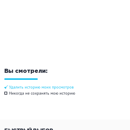
Кальян
Настольные игры
Кухня
Мангал/ барбекю
Со своей едой
Заказ по меню
Ресторан/ бар
Вы смотрели:
Удобства
На берегу водоема
Собственная парковка
Удалить историю моих просмотров
Никогда не сохранять мою историю
Комната отдыха
WI-FI
Детская комната
Сеновал