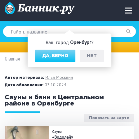
Ваш город
Оренбург
?
Оренбург
ДА, ВЕРНО
НЕТ
Главная
Вид парной
Русская баня
Турецкая баня
Илья Москвин
Автор материала:
Финская сауна
03.10.2024
Инфракрасная сауна
Дата обновления:
На дровах
Сауны и бани в Центральном
районе в Оренбурге
Показать на карте
Поводы
Сауна
Загородный отдых
Премиум бани
«Водолей»