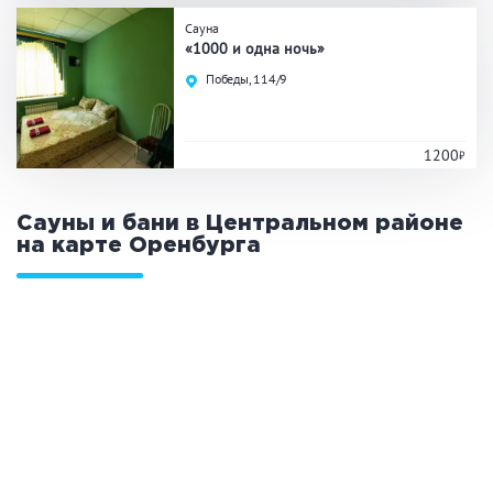
Сауна
Общие
«1000 и одна ночь»
Победы, 114/9
Круглосуточно
Общественные бани
Банный комплекс
1200
Аква-зона
Сауны и бани в Центральном районе
на карте
Оренбурга
Джакузи
Купель
Бассейн
Бассейн на улице
Обливная кадушка
Развлечения
Бильярд
Караоке