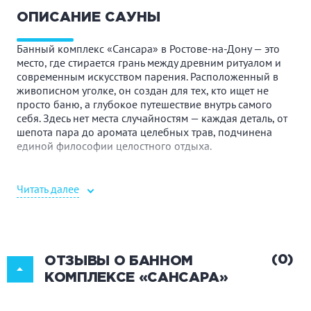
ОПИСАНИЕ САУНЫ
Банный комплекс «Сансара» в Ростове-на-Дону — это
место, где стирается грань между древним ритуалом и
современным искусством парения. Расположенный в
живописном уголке, он создан для тех, кто ищет не
просто баню, а глубокое путешествие внутрь самого
себя. Здесь нет места случайностям — каждая деталь, от
шепота пара до аромата целебных трав, подчинена
единой философии целостного отдыха.
Ваше путешествие начинается с момента, как только вы
ступите на территорию этого волшебного пространства.
Читать далее
Вы окажетесь в уединении, где царят покой и гармония.
Сердцем комплекса является аутентичная баня-юрта,
где под руководством чуткого пармастера рождается
тот самый, уникальны мягкий пар. Это не просто
процедура, а авторский ритуал: мастер тонко
(0)
ОТЗЫВЫ О БАННОМ
адаптируется под ваше состояние «здесь и сейчас».
КОМПЛЕКСЕ «САНСАРА»
Звуки, ароматы и прикосновения сливаются в
идеальную симфонию, чтобы бережно и с глубокой
пользой для здоровья провести вас от лёгкого