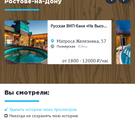
процедур. Это место, где вы по-настоящему
Ростове-на-Дону
восстановите ваше сознание и здоровье!
Сайт:
банясансара.рф
Русская ВИП-баня «На Высоте»
Матроса Железняка, 57
Пионерская
18
от 1800 - 12000
₽/час
Вы смотрели:
Удалить историю моих просмотров
Никогда не сохранять мою историю