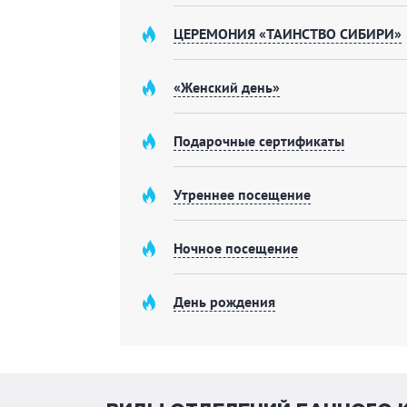
соединены спа территорией с хамамом и б
сосны. Средний диаметр бревна составляет 
ЦЕРЕМОНИЯ «ТАИНСТВО СИБИРИ»
На первом этаже:
«Женский день»
• 2 парных на дровах
• бассейн 4:2 метра
• 
оборудованных для отдыха
• 2 ледяные куп
туалет
• зона барбекю
Подарочные сертификаты
На втором этаже:
Утреннее посещение
• 2 комнаты отдыха
• детский уголок
Вместимость до 21 персоны.
Ночное посещение
День рождения