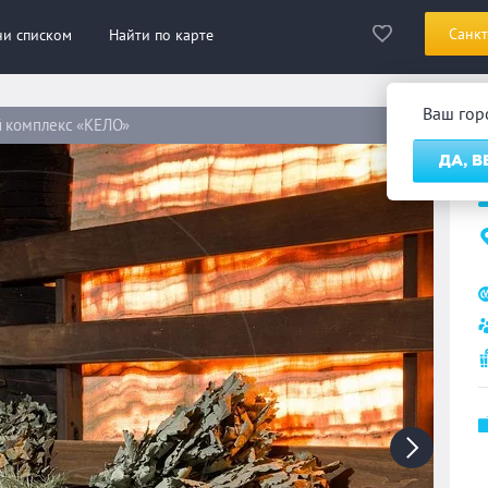
Санкт
ни списком
Найти по карте
Ваш го
 комплекс «КЕЛО»
Б
ДА, 