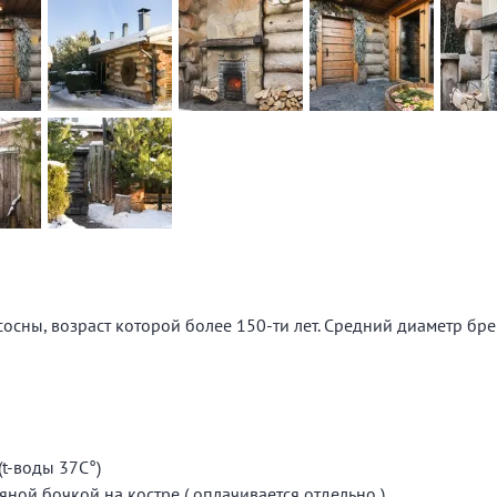
осны, возраст которой более 150-ти лет. Средний диаметр бре
t-воды 37С°)
яной бочкой на костре ( оплачивается отдельно )