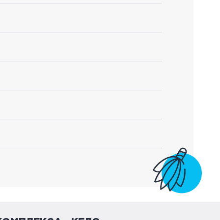
ассейном. Дом выполнен из карельской неокаренной
35 см. Общая площадь дома — 260 м2.
хамам
• 2 просторных гостиных полностью
ель
• 3 душевые
• музыкальный центр
• телевизор
•