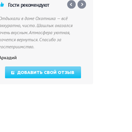
Гости рекомендуют
Отдыхали в доме Охотника — всё
Отлично подход
аккуратно, чисто. Шашлык оказался
так и для семей
очень вкусным. Атмосфера уютная,
мангал, кухня, 
хочется вернуться. Спасибо за
Парильщики опы
гостеприимство.
охраняемая, пер
навязчивый.
Аркадий
Артем
ДОБАВИТЬ СВОЙ ОТЗЫВ