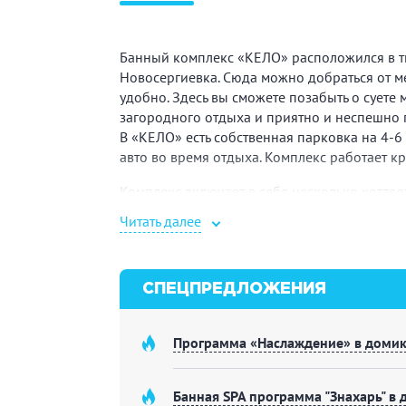
Банный комплекс «КЕЛО» расположился в т
Новосергиевка. Сюда можно добраться от ме
удобно. Здесь вы сможете позабыть о суете 
загородного отдыха и приятно и неспешно п
В «КЕЛО» есть собственная парковка на 4-6
авто во время отдыха. Комплекс работает кр
Комплекс включает в себя несколько котте
вид древесины. Бревна из карельской сухос
Читать далее
уникальным серебристым оттенком и потря
прочна, при этом не нуждается в стандартн
поддерживает температуру и влажность на 
способствуют расслаблению и оздоровлени
СПЕЦПРЕДЛОЖЕНИЯ
Дом Лопаря
Программа «Наслаждение» в домик
«Дом Лопаря» рассчитан на 10 человек, име
полноценного отдыха. Русская парная на др
Банная SPA программа "Знахарь" в 
а освежиться можно в молодильной травяно