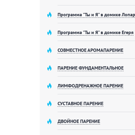
постоянным поддержанием комфортной темп
позволит в уютная гостиная. Отдыхающим н
Программа "Ты и Я" в домике Лопа
услугам гостей спа-процедуры и массажный 
Для удобства предусмотрены раздевалки.
Программа "Ты и Я" в домике Егеря
Дом Полярника
«Дом Полярника» имеет 2 этажа и общую пло
СОВМЕСТНОЕ АРОМАПАРЕНИЕ
на дровах размером 16 кв. м и обустроенна
Освежиться поможет большой бассейн и мол
этаж представляет собой комфортабельные
ПАРЕНИЕ ФУНДАМЕНТАЛЬНОЕ
Возможна доставка всего необходимого из 
комплекса.
ЛИМФОДРЕНАЖНОЕ ПАРЕНИЕ
Дом Охотника
СУСТАВНОЕ ПАРЕНИЕ
Двухэтажный дом выполнен из карельской 
составляет 35 см. Общая площадь дома — 15
ДВОЙНОЕ ПАРЕНИЕ
На первом этаже: