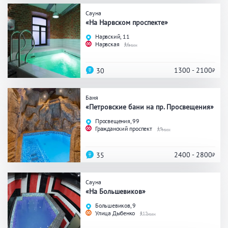
Сауна
Общие
«На Нарвском проспекте»
Нарвский, 11
Круглосуточно
Общественные бани
Нарвская
6
Банный комплекс
1300 - 2100
30
Аква-зона
Баня
«Петровские бани на пр. Просвещения»
Джакузи
Купель
Просвещения, 99
Гражданский проспект
9
Бассейн
Бассейн на улице
Обливная кадушка
2400 - 2800
35
Сауна
«На Большевиков»
Развлечения
Большевиков, 9
Улица Дыбенко
12
Бильярд
Караоке