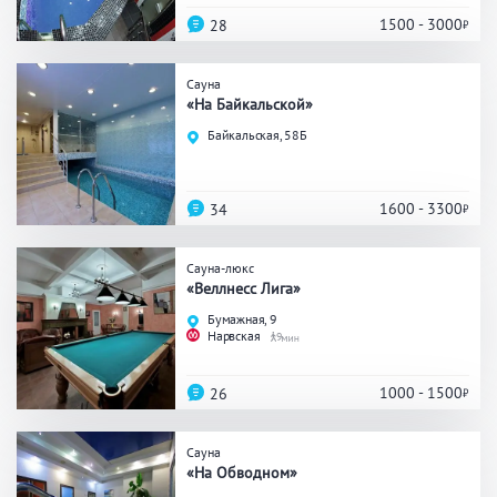
Кальян
Настольные игры
1500 - 3000
28
Сауна
Кухня
«На Байкальской»
Байкальская, 58Б
Мангал/ барбекю
Со своей едой
Заказ по меню
Ресторан/ бар
1600 - 3300
34
Сауна-люкс
Удобства
«Веллнесс Лига»
Бумажная, 9
На берегу водоема
Собственная парковка
Нарвская
9
Комната отдыха
WI-FI
Детская комната
1000 - 1500
26
Сеновал
Сауна
«На Обводном»