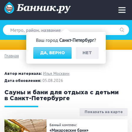
Ваш город
Санкт-Петербург
?
Санкт-Петербург
ДА, ВЕРНО
НЕТ
Главная
Вид парной
Русская баня
Турецкая баня
Илья Москвин
Автор материала:
Финская сауна
05.08.2026
Инфракрасная сауна
Дата обновления:
На дровах
Сауны и бани для отдыха с детьми
в Санкт-Петербурге
Показать на карте
Поводы
Банный комплекс
Загородный отдых
Премиум бани
«Макаровские бани»