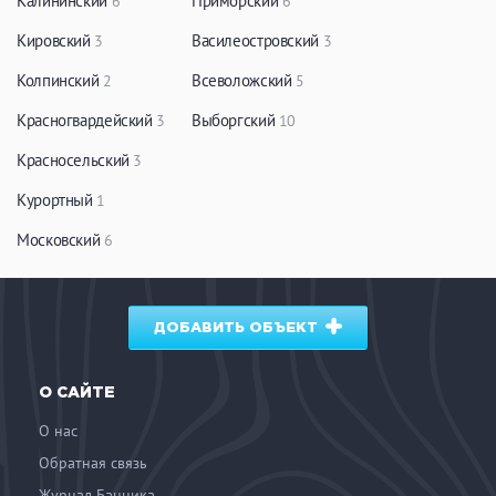
Калининский
Приморский
6
6
Кировский
Василеостровский
3
3
Колпинский
Всеволожский
2
5
Красногвардейский
Выборгский
3
10
Красносельский
3
Курортный
1
Московский
6
ДОБАВИТЬ ОБЪЕКТ
О САЙТЕ
О нас
Обратная связь
Журнал Банника