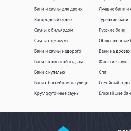
ЗАКРЫ
ПРИМЕНИТЬ ФИЛЬТРЫ
Бани и сауны для двоих
Лучшие бани и 
Загородный отдых
Турецкие бани
Сауны с бильярдом
Русские бани
Сауны с джакузи
Общественные 
Бани и сауны недорого
Бани на дровах
Бани с комнатой отдыха
Финские сауны
Бани с купелью
Спа
Баня с бассейном на улице
Семейный отды
Круглосуточные сауны
Ближайшие бан