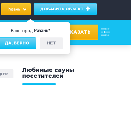
Рязань
ДОБАВИТЬ ОБЪЕКТ
Ваш город
Рязань
?
ДА, ВЕРНО
НЕТ
ровах
Любимые сауны
арте
посетителей
дник/Корпоратив
 человек
Банный чан
омассаж