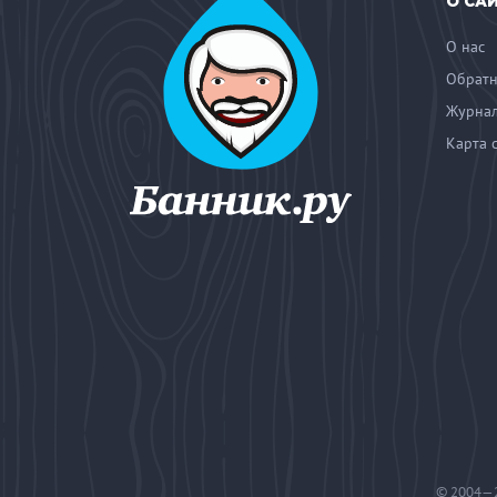
О СА
О нас
Обратн
Журнал
Карта 
© 2004—