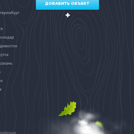
ДОБАВИТЬ ОБЪЕКТ
теринбург
ск
аснодар
дивосток
утск
рахань
а
чи
а
язательна.