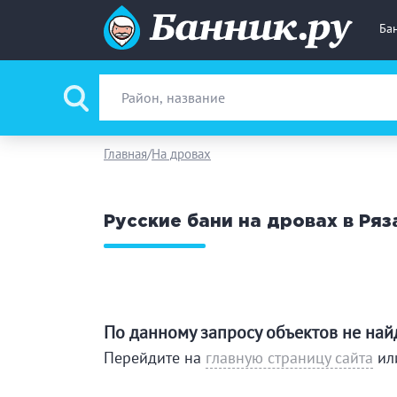
Ба
Вид парной
Ру
Главная
На дровах
Фи
Русские бани на дровах в Ряз
Поводы
За
Вместимость
до
По данному запросу объектов не на
Банные услуги
Перейдите на
главную страницу сайта
ил
М
Ке