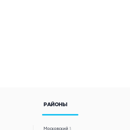
ый комплекс
вная кадушка
ян
Настольные игры
з по меню
Ресторан/ бар
ая комната
РАЙОНЫ
вал
Московский
3