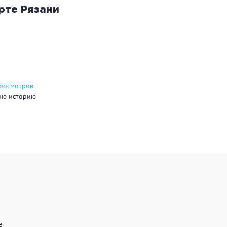
арте
Рязани
углосуточно
Общественные бани
Банн
акузи
Купель
Обли
ссейн
Бассейн на улице
просмотров
ою историю
льярд
Караоке
Каль
нгал/ барбекю
Со своей едой
Зака
 берегу водоема
Собственная парковка
Детск
мната отдыха
WI-FI
Сено
е