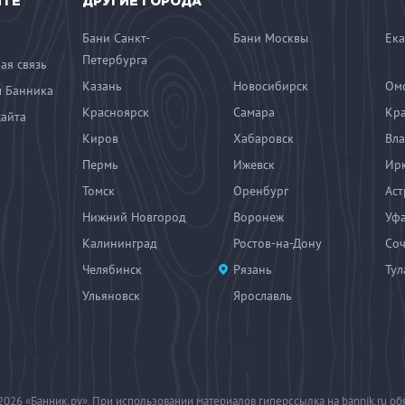
ЙТЕ
ДРУГИЕ ГОРОДА
Бани Санкт-
Бани Москвы
Ека
Петербурга
ая связь
Казань
Новосибирск
Ом
 Банника
Красноярск
Самара
Кр
сайта
Киров
Хабаровск
Вла
Пермь
Ижевск
Ирк
Томск
Оренбург
Аст
Нижний Новгород
Воронеж
Уф
Калининград
Ростов-на-Дону
Со
Челябинск
Рязань
Тул
Ульяновск
Ярославль
2026
«Банник.ру». При использовании материалов гиперссылка на bannik.ru об