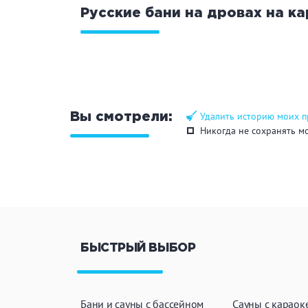
Русские бани на дровах на к
Общие
Кр
Аква-зона
Дж
Ба
Удалить историю моих 
Вы смотрели:
Никогда не сохранять м
Развлечения
Би
Кухня
Ма
Удобства
На
БЫСТРЫЙ ВЫБОР
Ко
Бани и сауны с бассейном
Сауны с караок