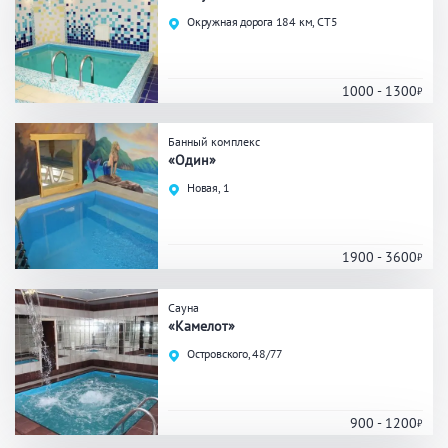
Праздник/Корпоратив
Окружная дорога 184 км, СТ5
1000 - 1300
Вместимость
Банный комплекс
до 10 человек
от 10 до 20 человек
«Один»
от 20 человек
Новая, 1
1900 - 3600
Банные услуги
Массаж
Веники
Сауна
«Камелот»
Кедровая бочка
Парильщик/ банщик
Островского, 48/77
СПА
Банный чан
Гидромассаж
900 - 1200