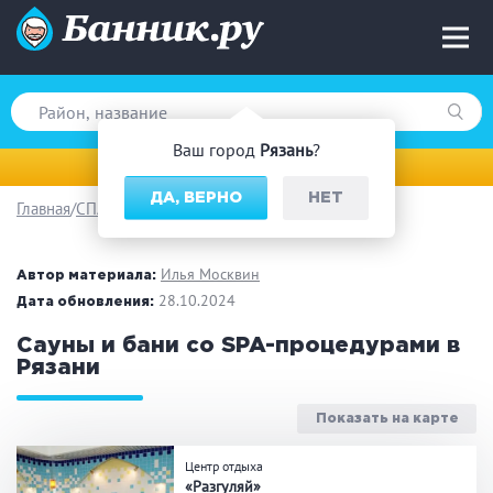
Ваш город
Рязань
?
Рязань
ДА, ВЕРНО
НЕТ
Главная
СПА
Вид парной
Русская баня
Турецкая баня
Илья Москвин
Автор материала:
Финская сауна
28.10.2024
Инфракрасная сауна
Дата обновления:
На дровах
Сауны и бани со SPA-процедурами в
Рязани
Показать на карте
Поводы
Центр отдыха
Загородный отдых
Премиум бани
«Разгуляй»