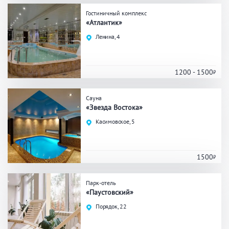
Гостиничный комплекс
Общие
«Атлантик»
Ленина, 4
Круглосуточно
Общественные бани
Банный комплекс
1200 - 1500
Аква-зона
Сауна
«Звезда Востока»
Джакузи
Купель
Касимовское, 5
Бассейн
Бассейн на улице
Обливная кадушка
1500
Парк-отель
«Паустовский»
Развлечения
Порядок, 22
Бильярд
Караоке