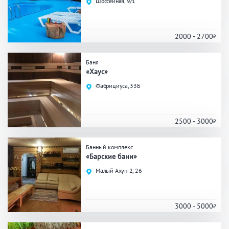
Шоссейная, 9/1
Праздник/Корпоратив
2000 - 2700
Вместимость
Баня
«Хаус»
до 10 человек
от 10 до 20 человек
Фабрициуса, 33Б
от 20 человек
2500 - 3000
Банные услуги
Банный комплекс
«Барские бани»
Массаж
Веники
Кедровая бочка
Малый Ахун-2, 26
Парильщик/ банщик
СПА
Банный чан
Гидромассаж
3000 - 5000