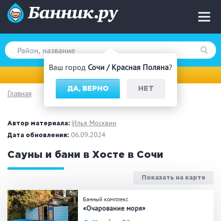
Ваш город
Сочи / Красная Поляна
?
Сочи / Красная Поляна
ДА, ВЕРНО
НЕТ
Главная
Вид парной
Русская баня
Турецкая баня
Илья Москвин
Автор материала:
Финская сауна
06.09.2024
Инфракрасная сауна
Дата обновления:
На дровах
Сауны и бани в Хосте в Сочи
Показать на карте
Поводы
Банный комплекс
«Очарование моря»
Загородный отдых
Премиум бани