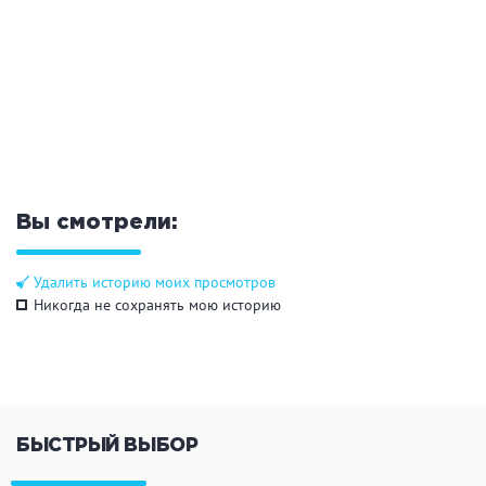
Кальян
Настольные игры
Кухня
Мангал/ барбекю
Со своей едой
Заказ по меню
Ресторан/ бар
Вы смотрели:
Удобства
Удалить историю моих просмотров
Никогда не сохранять мою историю
На берегу водоема
Собственная парковка
Комната отдыха
WI-FI
Детская комната
Сеновал
БЫСТРЫЙ ВЫБОР