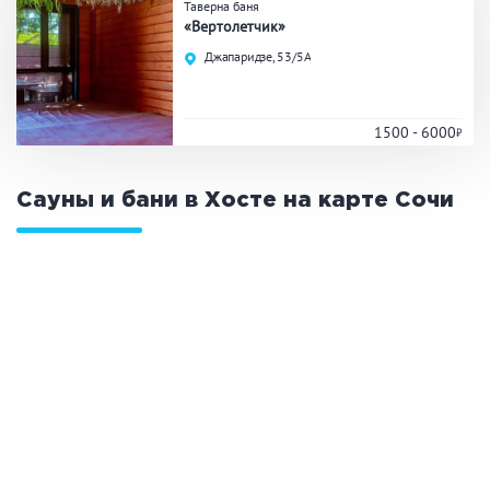
Таверна баня
«Вертолетчик»
Общие
Джапаридзе, 53/5А
Круглосуточно
Общественные бани
Банный комплекс
1500 - 6000
Сауны и бани в Хосте на карте
Сочи
Аква-зона
Джакузи
Купель
Бассейн
Бассейн на улице
Обливная кадушка
Развлечения
Бильярд
Караоке