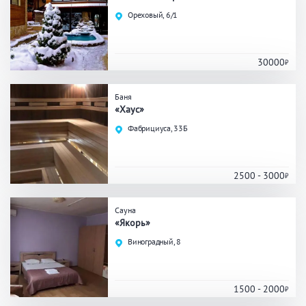
Праздник/Корпоратив
Ореховый, 6/1
30000
Вместимость
Баня
до 10 человек
от 10 до 20 человек
«Хаус»
от 20 человек
Фабрициуса, 33Б
2500 - 3000
Банные услуги
Массаж
Веники
Сауна
«Якорь»
Кедровая бочка
Парильщик/ банщик
Виноградный, 8
СПА
Банный чан
Гидромассаж
1500 - 2000