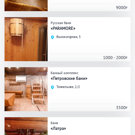
Кальян
Настольные игры
9000
Русская баня
Кухня
«PARAMORE»
Высокогорная, 3
Мангал/ барбекю
Со своей едой
Заказ по меню
Ресторан/ бар
1000 - 2000
Банный комплекс
Удобства
«Петровские бани»
Тоннельная, 2/2
На берегу водоема
Собственная парковка
Комната отдыха
WI-FI
Детская комната
3500
Сеновал
Баня
«Латра»