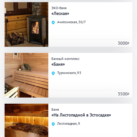
ЭКО-баня
Общие
«Лесная»
Ачипсинская, 30/7
Круглосуточно
Общественные бани
Банный комплекс
3000
Аква-зона
Банный комплекс
«Баня»
Джакузи
Купель
Турчинского, 93
Бассейн
Бассейн на улице
Обливная кадушка
3500
Баня
«На Листопадной в Эстосадке»
Развлечения
Листопадная, 9
Бильярд
Караоке