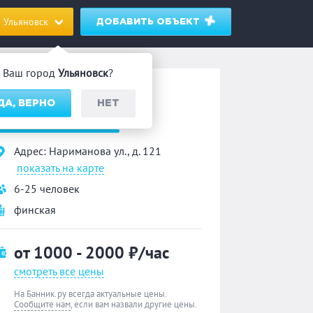
Ульяновск
ДОБАВИТЬ ОБЪЕКТ
Ваш город
Ульяновск
?
ауна
ДА, ВЕРНО
НЕТ
«Хуторок»
Адрес: Нариманова ул., д. 121
показать на карте
6-25 человек
финская
от 1000 - 2000
₽/час
смотреть все цены
На Банник.ру всегда актуальные цены.
Сообщите нам
, если вам назвали другие цены.