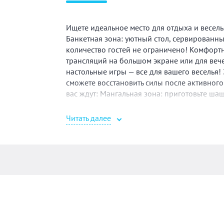
Ищете идеальное место для отдыха и веселья
Банкетная зона: уютный стол, сервированны
количество гостей не ограничено! Комфорт
трансляций на большом экране или для вече
настольные игры — все для вашего веселья!
сможете восстановить силы после активно
вас ждут: Мангальная зона: приготовьте ша
идеальны для семейного отдыха. Уличный бас
наслаждайтесь природой. Погружение в атм
Читать далее
и поднимет настроение. Ароматы хвои и цел
парной вы почувствуете себя обновленным —
место для отдыха, но и идеальная площадка
Мы рады предложить вам комфортную обста