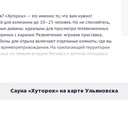
? «Хуторок» — это именно то, что вам нужно!
й для компании до 10–25 человек. Но не стесняйтесь,
ные диваны: идеальны для просмотра телевизионных
ринки с караоке. Развлечения: игровая приставка,
 Зоны для отдыха включают отдельные комнаты, где вы
го времяпрепровождения. На прилагающей территории
шлык на свежем воздухе. Беседка и детская площадка:
сейн и шезлонги (в сезон): расслабьтесь на гамаке и
осферу нашей дровяной русской бани вернет вам силы
ебных трав наполнят вашу душу энергией, а после
 чистым телом и духом. «Хуторок» — это не только
 для праздников, корпоративов и встреч с друзьями.
новку, где каждый момент станет незабываемым!
Сауна «Хуторок» на карте Ульяновска