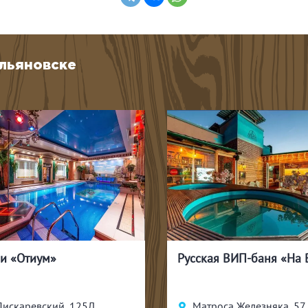
Ульяновске
и «Отиум»
Пискаревский, 125Л
Матроса Железняка, 57