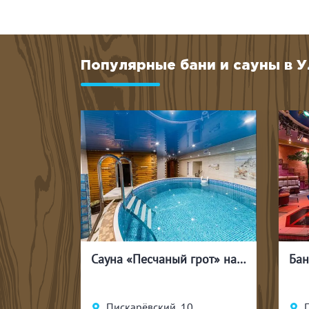
Популярные бани и сауны в 
Банный комплекс «ТЕПЛО КЕЛО»
Сауна «Песчаный грот» на Пискарёвском
Бан
Пискарёвский, 10