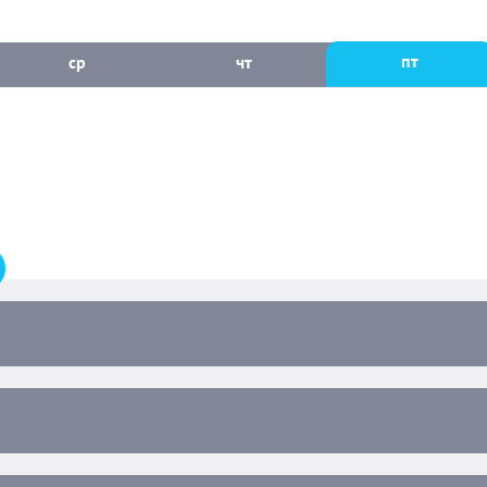
пт
ср
чт