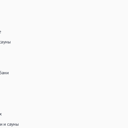
е
сауны
бани
х
и и сауны