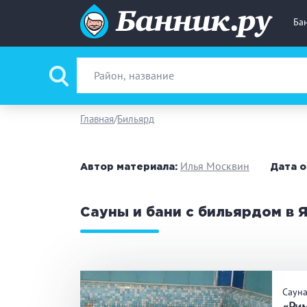
Ба
Вид парной
Ру
Главная
Бильярд
Фи
Илья Москвин
Автор материала:
Дата о
Поводы
За
Сауны и бани с бильярдом в 
Вместимость
до
Банные услуги
М
Саун
Ке
«Ри