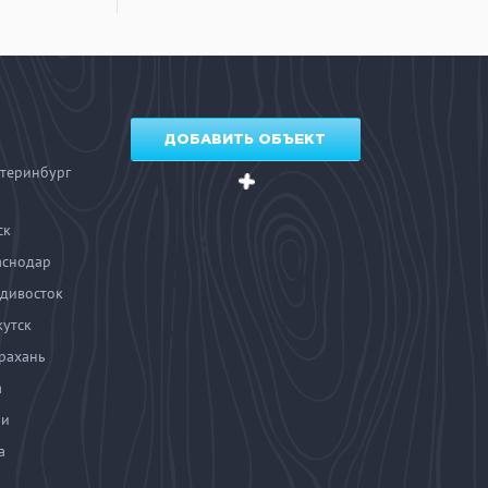
ДОБАВИТЬ ОБЪЕКТ
теринбург
ск
аснодар
дивосток
утск
рахань
а
чи
а