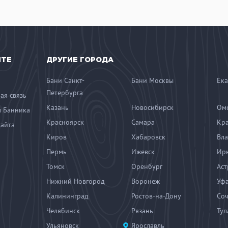
ЙТЕ
ДРУГИЕ ГОРОДА
Бани Санкт-
Бани Москвы
Ека
Петербурга
ая связь
Казань
Новосибирск
Ом
 Банника
Красноярск
Самара
Кр
сайта
Киров
Хабаровск
Вла
Пермь
Ижевск
Ирк
Томск
Оренбург
Аст
Нижний Новгород
Воронеж
Уф
Калининград
Ростов-на-Дону
Со
Челябинск
Рязань
Тул
Ульяновск
Ярославль