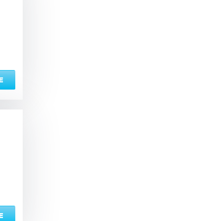
ый комплекс
вная кадушка
Е
ян
Настольные игры
з по меню
Ресторан/ бар
ая комната
вал
Е