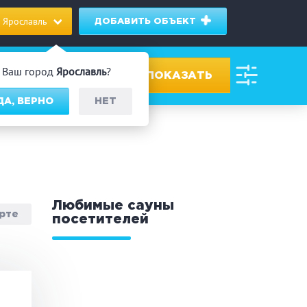
Ярославль
ДОБАВИТЬ ОБЪЕКТ
Ваш город
Ярославль
?
ДА, ВЕРНО
НЕТ
ровах
дник/Корпоратив
Любимые сауны
арте
посетителей
 человек
Банный чан
омассаж