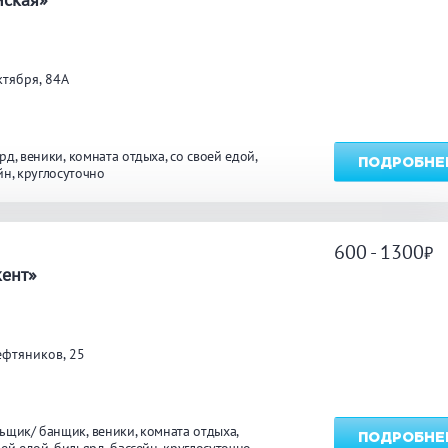
углосуточно
Общественные бани
Банн
тября, 84А
акузи
Купель
Обли
ссейн
Бассейн на улице
ярд
веники
комната отдыха
со своей едой
ПОДРОБНЕ
йн
круглосуточно
льярд
Караоке
Каль
600 - 1300
а
кент»
нгал/ барбекю
Со своей едой
Зака
ефтяников, 25
 берегу водоема
Собственная парковка
Детск
мната отдыха
WI-FI
Сено
ьщик/ банщик
веники
комната отдыха
ПОДРОБНЕ