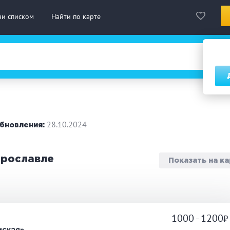
ни списком
Найти по карте
сская баня
Турецкая баня
На д
нская сауна
Инфракрасная сауна
28.10.2024
бновления:
городный отдых
Премиум бани
Праз
Ярославле
Показать на к
 10 человек
от 10 до 20 человек
от 20
ассаж
Веники
СПА
1000 - 1200
а
дровая бочка
Парильщик/ банщик
Гидр
мская»