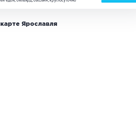
оей едой
бильярд
бассейн
круглосуточно
ТЬ
 карте
Ярославля