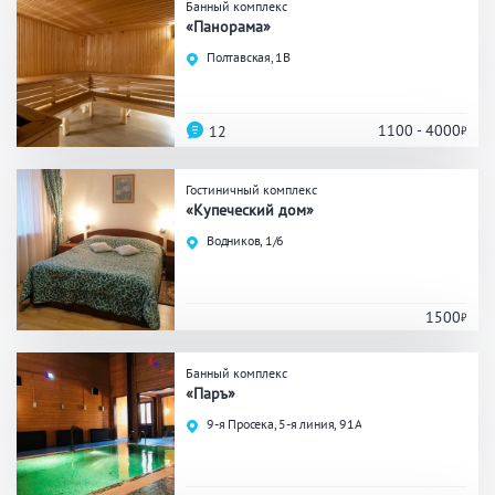
Банный комплекс
«Панорама»
Общие
Полтавская, 1В
Круглосуточно
Общественные бани
Банный комплекс
1100 - 4000
12
Гостиничный комплекс
Аква-зона
«Купеческий дом»
Водников, 1/6
Джакузи
Купель
Бассейн
Бассейн на улице
1500
Обливная кадушка
Банный комплекс
«Паръ»
Развлечения
9-я Просека, 5-я линия, 91А
Бильярд
Караоке