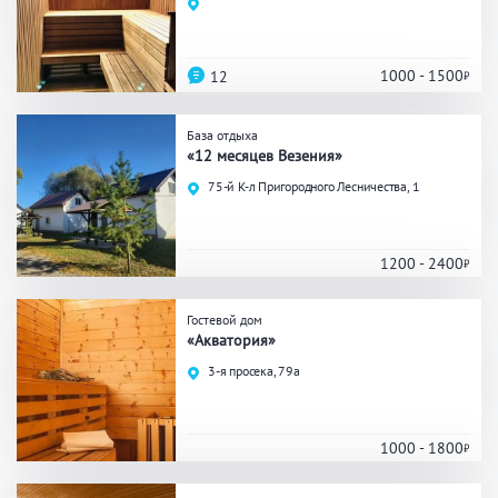
Праздник/Корпоратив
1000 - 1500
12
Вместимость
База отдыха
«12 месяцев Везения»
до 10 человек
от 10 до 20 человек
75-й К-л Пригородного Лесничества, 1
от 20 человек
1200 - 2400
Банные услуги
Гостевой дом
«Акватория»
Массаж
Веники
Кедровая бочка
3-я просека, 79а
Парильщик/ банщик
СПА
Банный чан
Гидромассаж
1000 - 1800