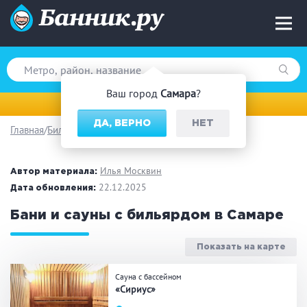
Ваш город
Самара
?
Самара
ДА, ВЕРНО
НЕТ
Главная
Бильярд
Вид парной
Русская баня
Турецкая баня
Илья Москвин
Автор материала:
Финская сауна
22.12.2025
Инфракрасная сауна
Дата обновления:
На дровах
Бани и сауны с бильярдом в Самаре
Показать на карте
Поводы
Сауна с бассейном
«Сириус»
Загородный отдых
Премиум бани