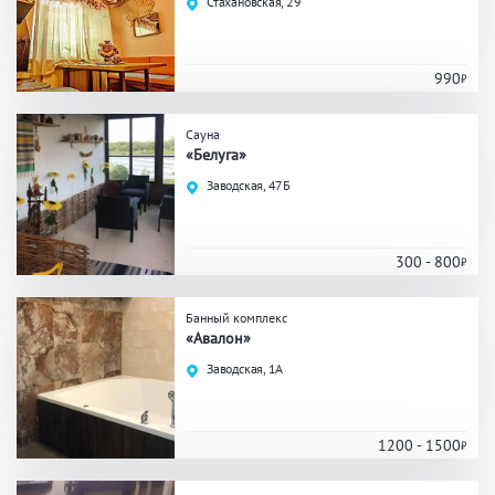
Стахановская, 29
Праздник/Корпоратив
990
Вместимость
Сауна
«Белуга»
до 10 человек
от 10 до 20 человек
Заводская, 47Б
от 20 человек
300 - 800
Банные услуги
Банный комплекс
«Авалон»
Массаж
Веники
Кедровая бочка
Заводская, 1А
Парильщик/ банщик
СПА
Банный чан
Гидромассаж
1200 - 1500