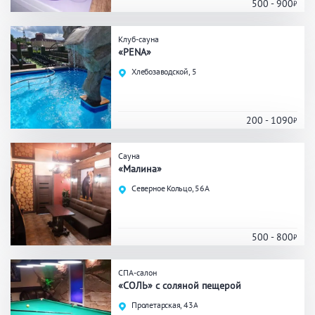
Кальян
Настольные игры
500 - 900
Клуб-сауна
«PENA»
Кухня
Хлебозаводской, 5
Мангал/ барбекю
Со своей едой
Заказ по меню
Ресторан/ бар
200 - 1090
Сауна
«Малина»
Удобства
Северное Кольцо, 56А
На берегу водоема
Собственная парковка
Комната отдыха
WI-FI
500 - 800
Детская комната
Сеновал
СПА-салон
«СОЛЬ» с соляной пещерой
Пролетарская, 43А