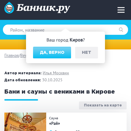
Ваш город
Киров
?
Киров
ДА, ВЕРНО
НЕТ
Главная
Веники
Вид парной
Русская баня
Турецкая баня
Илья Москвин
Автор материала:
Финская сауна
30.10.2025
Инфракрасная сауна
Дата обновления:
На дровах
Бани и сауны с вениками в Кирове
Показать на карте
Поводы
Сауна
«Рай»
Загородный отдых
Премиум бани