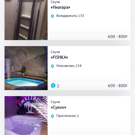
Сауна
«Ниагара»
Общие
Володарского, 135
Круглосуточно
Общественные бани
Банный комплекс
600 - 800
Сауна
Аква-зона
«FISHKA»
Московская, 158
Джакузи
Купель
Бассейн
Бассейн на улице
600 - 800
2
Обливная кадушка
Сауна
«Сукно»
Развлечения
Пристанская, 1
Бильярд
Караоке