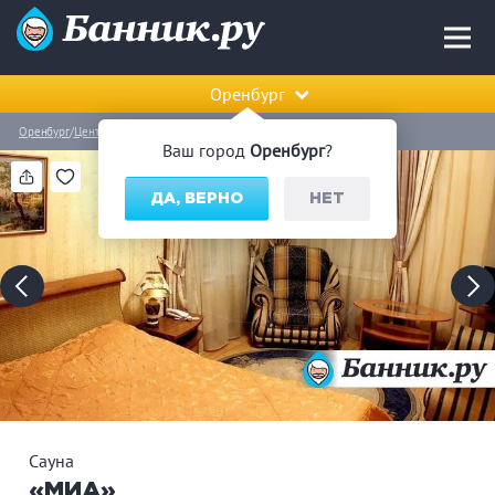
Оренбург
Оренбург
Центральный район
Сауна «МИА»
Ваш город
Оренбург
?
ДА, ВЕРНО
НЕТ
Сауна
«МИА»