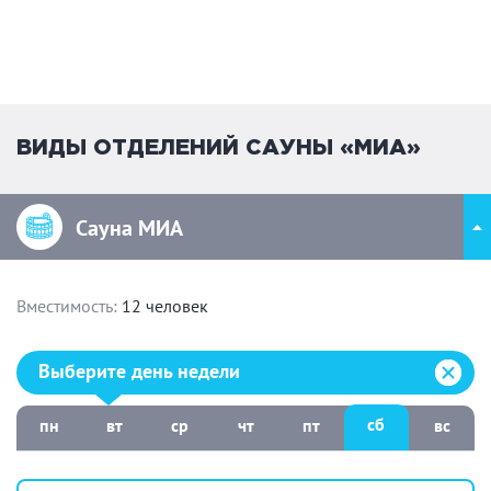
ВИДЫ ОТДЕЛЕНИЙ САУНЫ «МИА»
Сауна МИА
Вместимость:
12 человек
Выберите день недели:
Выберите день недели
сб
пн
вт
ср
чт
пт
вс