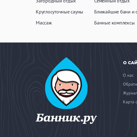
Загородный отдых
Семейный отдых
Круглосуточные сауны
Ближайшие бани и 
Массаж
Банные комплексы
О СА
О нас
Обратн
Журнал
Карта 