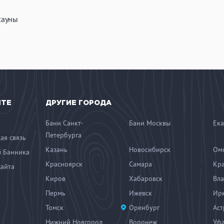
сауны
ЙТЕ
ДРУГИЕ ГОРОДА
Бани Санкт-
Бани Москвы
Ека
Петербурга
ая связь
Казань
Новосибирск
Ом
 Банника
Красноярск
Самара
Кр
сайта
Киров
Хабаровск
Вла
Пермь
Ижевск
Ирк
Томск
Оренбург
Аст
Нижний Новгород
Воронеж
Уф