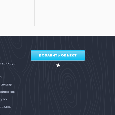
ДОБАВИТЬ ОБЪЕКТ
теринбург
ск
аснодар
дивосток
утск
рахань
а