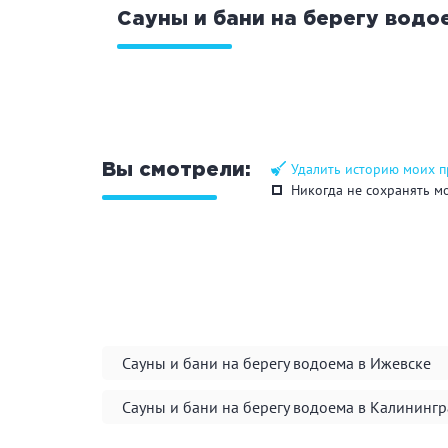
Сауны и бани на берегу водо
Общие
Кр
Аква-зона
Дж
Ба
Удалить историю моих 
Вы смотрели:
Никогда не сохранять м
Развлечения
Би
Кухня
Ма
Удобства
На
Сауны и бани на берегу водоема в Ижевске
Ко
Сауны и бани на берегу водоема в Калининг