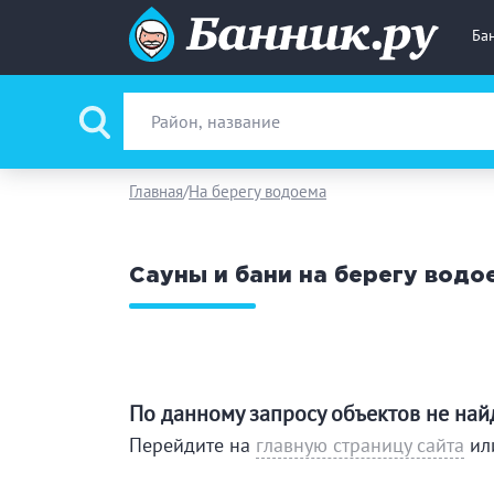
Ба
Вид парной
Ру
Главная
На берегу водоема
Фи
Сауны и бани на берегу водо
Поводы
За
Вместимость
до
По данному запросу объектов не на
Банные услуги
Перейдите на
главную страницу сайта
ил
М
Ке