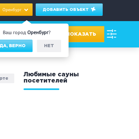
Оренбург
ДОБАВИТЬ ОБЪЕКТ
Ваш город
Оренбург
?
ДА, ВЕРНО
НЕТ
ровах
Любимые сауны
арте
посетителей
дник/Корпоратив
 человек
Банный чан
омассаж