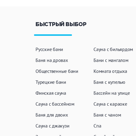
ЗАКРЫ
ПРИМЕНИТЬ ФИЛЬТРЫ
БЫСТРЫЙ ВЫБОР
Русские бани
Сауна с бильярдом
Баня на дровах
Бани с мангалом
Общественные бани
Комната отдыха
Турецкие бани
Баня с купелью
Финская сауна
Бассейн на улице
Сауна с бассейном
Сауна с караоке
Баня для двоих
Баня с чаном
Сауна с джакузи
Спа