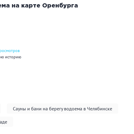
ема на карте
Оренбурга
углосуточно
Общественные бани
Банн
акузи
Купель
Обли
ссейн
Бассейн на улице
просмотров
ою историю
льярд
Караоке
Каль
нгал/ барбекю
Со своей едой
Зака
 берегу водоема
Собственная парковка
Детск
Сауны и бани на берегу водоема в Челябинске
мната отдыха
WI-FI
Сено
раде