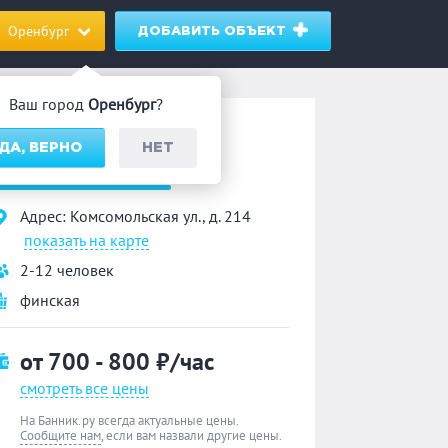
Оренбург
ДОБАВИТЬ ОБЪЕКТ
Ваш город
Оренбург
?
ауна
ДА, ВЕРНО
НЕТ
«Хоттабыч»
Адрес: Комсомольская ул., д. 214
показать на карте
2-12 человек
финская
от 700 - 800
₽/час
смотреть все цены
На Банник.ру всегда актуальные цены.
Сообщите нам
, если вам назвали другие цены.