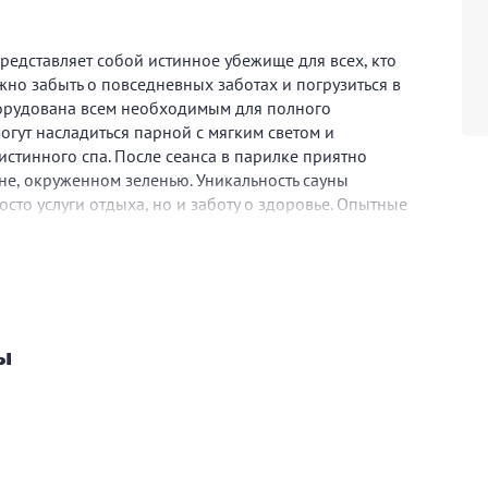
редставляет собой истинное убежище для всех, кто
жно забыть о повседневных заботах и погрузиться в
борудована всем необходимым для полного
огут насладиться парной с мягким светом и
истинного спа. После сеанса в парилке приятно
не, окруженном зеленью. Уникальность сауны
осто услуги отдыха, но и заботу о здоровье. Опытные
агают разнообразные процедуры, которые помогают
ие. Это место приветствует всех, кто ценит
а станет идеальным выбором для проведения выходных,
ого ухода из города. Здесь каждый найдет что-то
 самые приятные воспоминания.
ы