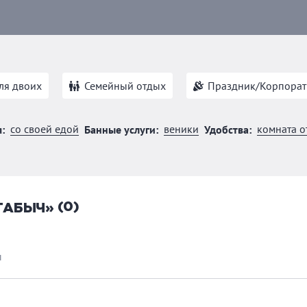
ля двоих
Семейный отдых
Праздник/Корпорат
со своей едой
веники
комната о
:
Банные услуги:
Удобства:
(0)
ТАБЫЧ»
ы