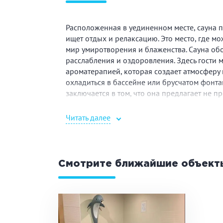
Расположенная в уединенном месте, сауна п
ищет отдых и релаксацию. Это место, где мо
мир умиротворения и блаженства. Сауна о
расслабления и оздоровления. Здесь гости м
ароматерапией, которая создает атмосферу 
охладиться в бассейне или брусчатом фонта
заключается в том, что она предлагает не пр
специалисты по здоровью и красоте предл
ощутить настоящее оздоровление и омоложен
Читать далее
качественный отдых и заботу о себе. Саун
романтического вечера или просто спонтанн
особенное для себя и унесет с собой лишь
Смотрите ближайшие объект