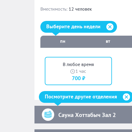
Вместимость:
12 человек
Выберите день недели:
Выберите день недели
пн
вт
В любое время
1 час
700 ₽
Посмотрите другие отделения
Сауна Хоттабыч Зал 2