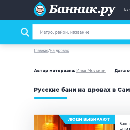
Ба
Вид парной
Ру
Главная
На дровах
Фи
Илья Москвин
Автор материала:
Дата о
Поводы
За
Русские бани на дровах в Са
Вместимость
до
Банные услуги
М
ЛЮДИ ВЫБИРАЮТ
Банн
Ке
«ПА