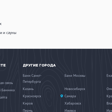
х
и и сауны
ЙТЕ
ДРУГИЕ ГОРОДА
Бани Санкт-
Бани Москвы
Ека
Петербурга
ая связь
Казань
Новосибирск
Ом
 Банника
Красноярск
Самара
Кр
сайта
Киров
Хабаровск
Вла
Пермь
Ижевск
Ирк