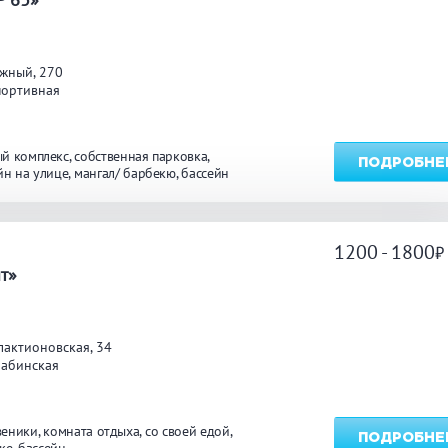
углосуточно
Общественные бани
Банн
жный, 270
портивная
акузи
Купель
Обли
ссейн
Бассейн на улице
й комплекс
собственная парковка
ПОДРОБНЕ
йн на улице
мангал/ барбекю
бассейн
льярд
Караоке
Каль
1200 - 1800
а
т»
нгал/ барбекю
Со своей едой
Зака
лактионовская, 34
 берегу водоема
Собственная парковка
Детск
лабинская
мната отдыха
WI-FI
Сено
веники
комната отдыха
со своей едой
ПОДРОБНЕ