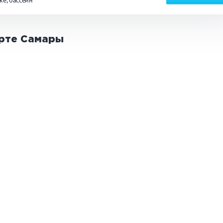
ке
бассейн
ТЬ
арте
Самары