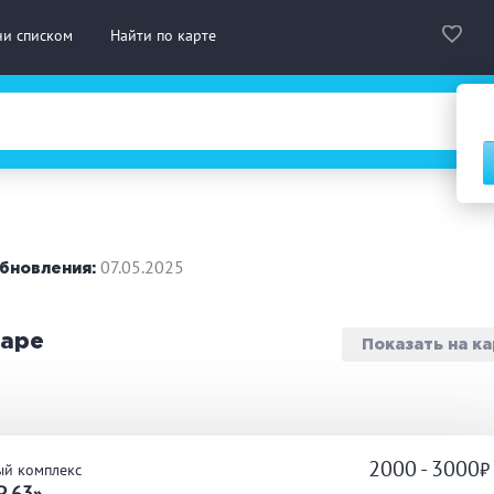
ни списком
Найти по карте
сская баня
Турецкая баня
На д
нская сауна
Инфракрасная сауна
07.05.2025
бновления:
городный отдых
Премиум бани
Праз
маре
Показать на к
 10 человек
от 10 до 20 человек
от 20
ассаж
Веники
СПА
2000 - 3000
ый комплекс
дровая бочка
Парильщик/ банщик
Гидр
Р 63»