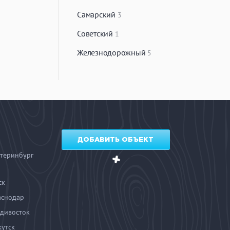
Самарский
3
Советский
1
Железнодорожный
5
ДОБАВИТЬ ОБЪЕКТ
теринбург
ск
аснодар
дивосток
утск