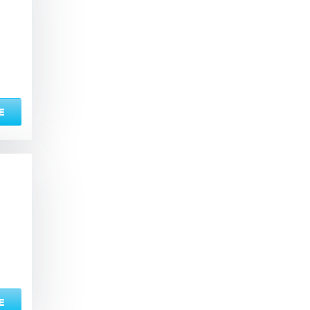
ый комплекс
вная кадушка
Е
ян
Настольные игры
з по меню
Ресторан/ бар
ая комната
вал
Е