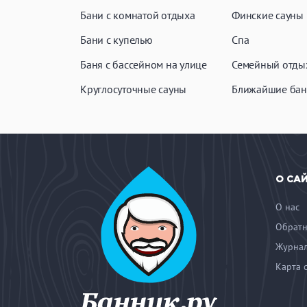
Бани с комнатой отдыха
Финские сауны
Бани с купелью
Спа
Баня с бассейном на улице
Семейный отды
Круглосуточные сауны
Ближайшие бан
О СА
О нас
Обратн
Журнал
Карта 