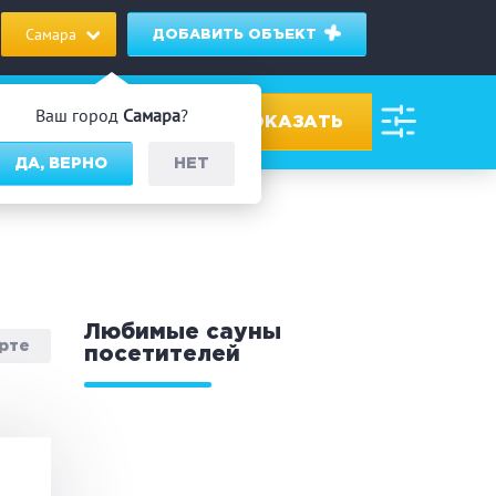
Самара
ДОБАВИТЬ ОБЪЕКТ
Ваш город
Самара
?
ДА, ВЕРНО
НЕТ
ровах
дник/Корпоратив
Любимые сауны
арте
посетителей
 человек
Банный чан
омассаж