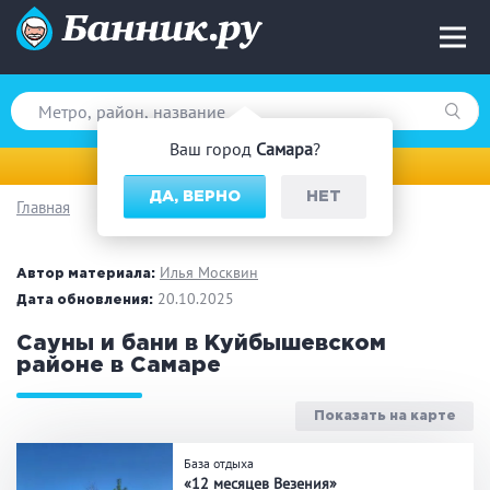
Ваш город
Самара
?
Самара
ДА, ВЕРНО
НЕТ
Главная
Вид парной
Русская баня
Турецкая баня
Илья Москвин
Автор материала:
Финская сауна
20.10.2025
Инфракрасная сауна
Дата обновления:
На дровах
Сауны и бани в Куйбышевском
районе в Самаре
Показать на карте
Поводы
База отдыха
Загородный отдых
Премиум бани
«12 месяцев Везения»