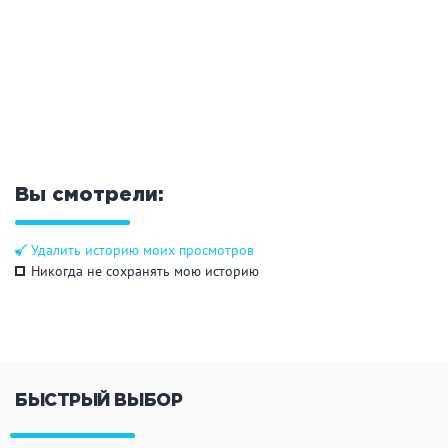
Общие
Круглосуточно
Общественные бани
Банный комплекс
Аква-зона
Вы смотрели:
Джакузи
Купель
Удалить историю моих просмотров
Бассейн
Бассейн на улице
Никогда не сохранять мою историю
Обливная кадушка
Развлечения
БЫСТРЫЙ ВЫБОР
Бильярд
Караоке