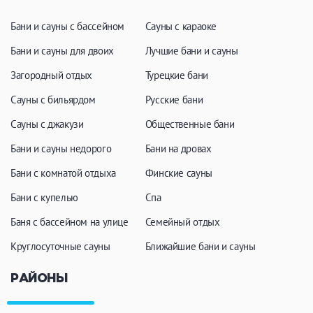
Кальян
Настольные игры
Бани и сауны с бассейном
Сауны с караоке
Бани и сауны для двоих
Лучшие бани и сауны
Кухня
Загородный отдых
Турецкие бани
Мангал/ барбекю
Со своей едой
Сауны с бильярдом
Русские бани
Заказ по меню
Ресторан/ бар
Сауны с джакузи
Общественные бани
Бани и сауны недорого
Бани на дровах
Бани с комнатой отдыха
Финские сауны
Удобства
Бани с купелью
Спа
На берегу водоема
Собственная парковка
Баня с бассейном на улице
Семейный отдых
Комната отдыха
WI-FI
Круглосуточные сауны
Детская комната
Ближайшие бани и сауны
Сеновал
РАЙОНЫ