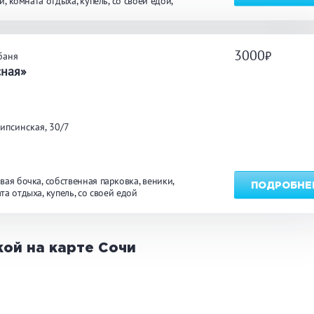
и
комната отдыха
купель
со своей едой
йн
массаж
ТЬ
3000
баня
сная»
ипсинская, 30/7
вая бочка
собственная парковка
веники
ПОДРОБНЕ
та отдыха
купель
со своей едой
кой на карте
Сочи