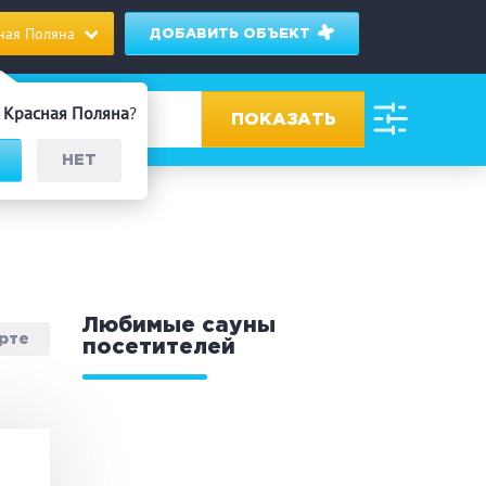
ная Поляна
ДОБАВИТЬ ОБЪЕКТ
/ Красная Поляна
?
НЕТ
ровах
дник/Корпоратив
Любимые сауны
арте
посетителей
 человек
Банный чан
омассаж