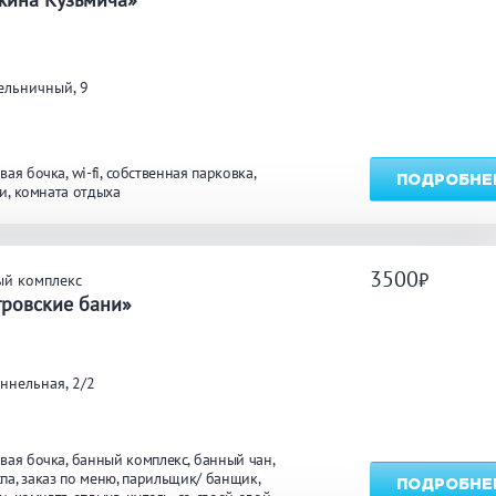
углосуточно
Общественные бани
Банн
ельничный, 9
акузи
Купель
Обли
ссейн
Бассейн на улице
вая бочка
wi-fi
собственная парковка
ПОДРОБНЕ
и
комната отдыха
льярд
Караоке
Каль
3500
ый комплекс
тровские бани»
нгал/ барбекю
Со своей едой
Зака
ннельная, 2/2
 берегу водоема
Собственная парковка
Детск
мната отдыха
WI-FI
Сено
вая бочка
банный комплекс
банный чан
спа
заказ по меню
парильщик/ банщик
ПОДРОБНЕ