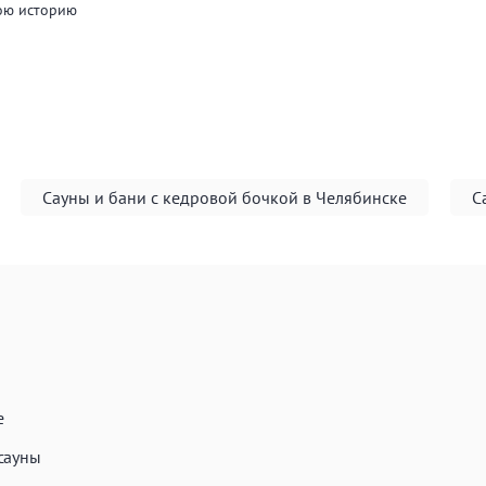
ою историю
Сауны и бани с кедровой бочкой в Челябинске
С
е
сауны