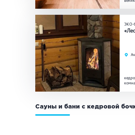
веник
бассе
ЗАКРЫ
ПРИМЕНИТЬ ФИЛЬТРЫ
ЭКО-
«Ле
Ач
кедро
комна
Сауны и бани с кедровой боч