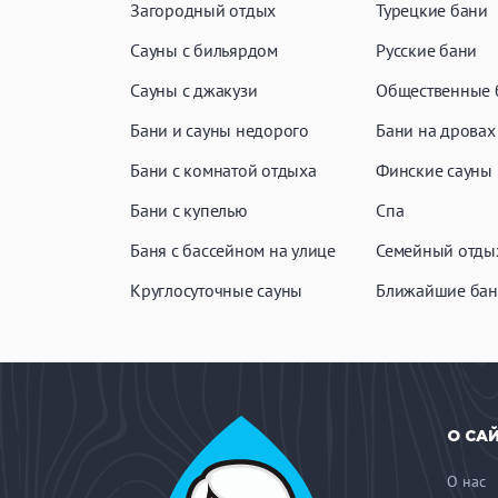
Загородный отдых
Турецкие бани
Сауны с бильярдом
Русские бани
Сауны с джакузи
Общественные 
Бани и сауны недорого
Бани на дровах
Бани с комнатой отдыха
Финские сауны
Бани с купелью
Спа
Баня с бассейном на улице
Семейный отды
Круглосуточные сауны
Ближайшие бан
О СА
О нас