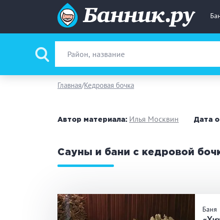
Ба
Вид парной
Ру
Главная
Кедровая бочка
Фи
Илья Москвин
Автор материала:
Дата о
Поводы
За
Сауны и бани с кедровой боч
Вместимость
до
Банные услуги
М
Баня
Ке
«Хи