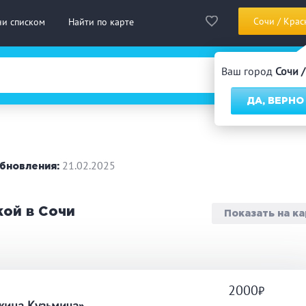
Сочи / Крас
ни списком
Найти по карте
Ваш город
Сочи 
ДА, ВЕРНО
сская баня
Турецкая баня
На д
нская сауна
Инфракрасная сауна
21.02.2025
бновления:
городный отдых
Премиум бани
Праз
кой в Сочи
Показать на к
 10 человек
от 10 до 20 человек
от 20
ассаж
Веники
СПА
2000
дровая бочка
Парильщик/ банщик
Гидр
жина Кузьмича»