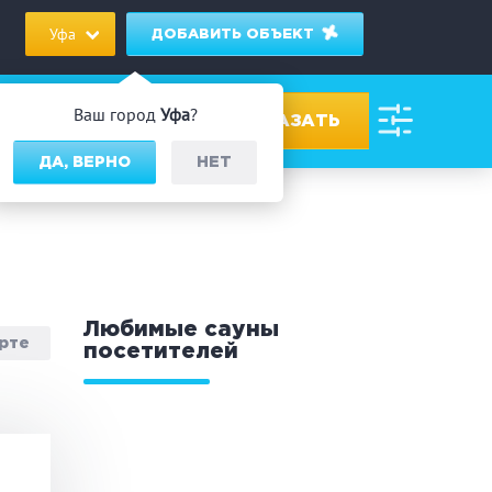
Уфа
ДОБАВИТЬ ОБЪЕКТ
Ваш город
Уфа
?
ДА, ВЕРНО
НЕТ
ровах
дник/Корпоратив
Любимые сауны
арте
посетителей
 человек
Банный чан
омассаж