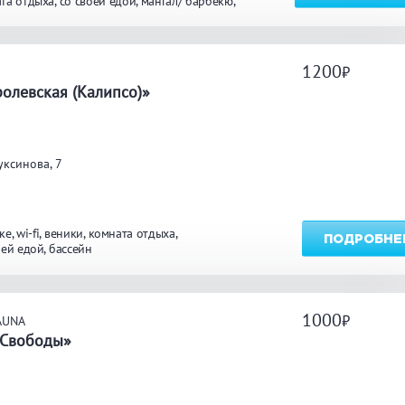
та отдыха
со своей едой
мангал/ барбекю
ярд
бассейн
ТЬ
1200
а
олевская (Калипсо)»
ксинова, 7
ке
wi-fi
веники
комната отдыха
ПОДРОБНЕ
оей едой
бассейн
1000
AUNA
 Свободы»