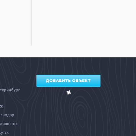
ДОБАВИТЬ ОБЪЕКТ
теринбург
ск
аснодар
дивосток
утск