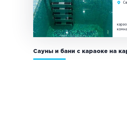
С
карао
комна
Сауны и бани с караоке на к