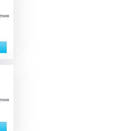
ения
ый комплекс
вная кадушка
ян
Настольные игры
з по меню
Ресторан/ бар
ения
ая комната
вал