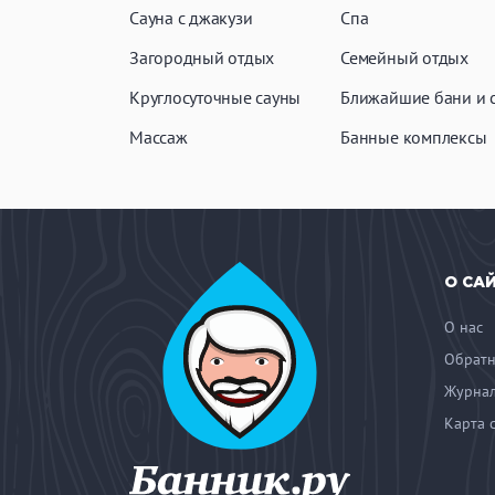
Сауна с джакузи
Спа
Загородный отдых
Семейный отдых
Круглосуточные сауны
Ближайшие бани и 
Массаж
Банные комплексы
О СА
О нас
Обратн
Журнал
Карта 