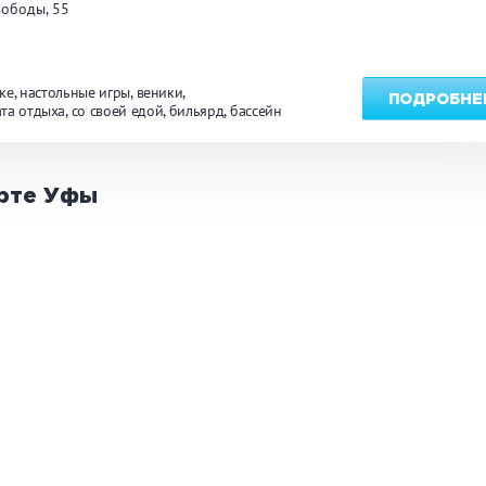
вободы, 55
ке
настольные игры
веники
ПОДРОБНЕ
та отдыха
со своей едой
бильярд
бассейн
арте
Уфы