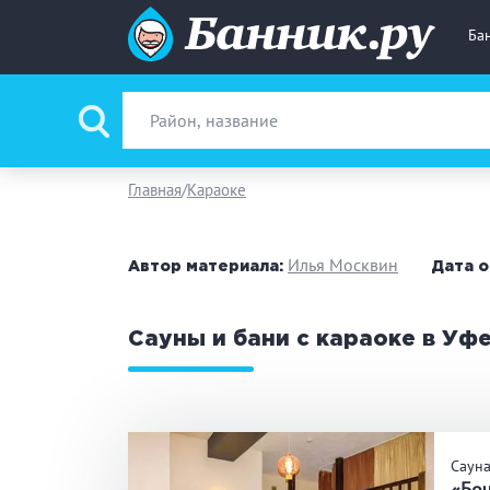
Ба
Вид парной
Ру
Главная
Караоке
Фи
Илья Москвин
Автор материала:
Дата о
Поводы
За
Сауны и бани с караоке в Уф
Вместимость
до
Банные услуги
М
Саун
Ке
«Бо