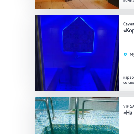
комна
биль
ЗАКРЫ
ПРИМЕНИТЬ ФИЛЬТРЫ
Саун
«Кор
Му
карао
со св
VIP S
«На