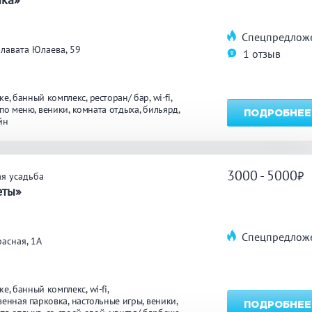
Спецпредлож
углосуточно
Общественные бани
Банн
лавата Юлаева, 59
1 отзыв
акузи
Купель
Обли
ке
банный комплекс
ресторан/ бар
wi-fi
ссейн
Бассейн на улице
 по меню
веники
комната отдыха
бильярд
ПОДРОБНЕЕ
йн
льярд
Караоке
Каль
3000 - 5000
я усадьба
еты»
нгал/ барбекю
Со своей едой
Зака
Спецпредлож
асная, 1А
 берегу водоема
Собственная парковка
Детск
мната отдыха
WI-FI
Сено
ке
банный комплекс
wi-fi
венная парковка
настольные игры
веники
ПОДРОБНЕЕ