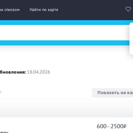
ни списком
Найти по карте
сская баня
Турецкая баня
На д
нская сауна
Инфракрасная сауна
18.04.2026
бновления:
городный отдых
Премиум бани
Праз
е
Показать на к
 10 человек
от 10 до 20 человек
от 20
ассаж
Веники
СПА
600 - 2500
а
дровая бочка
Парильщик/ банщик
Гидр
чка»