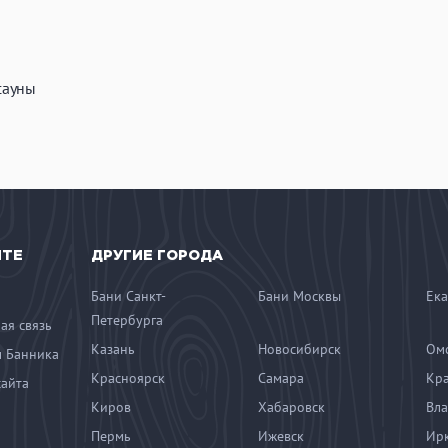
сауны
ЙТЕ
ДРУГИЕ ГОРОДА
Бани Санкт-
Бани Москвы
Ека
Петербурга
ая связь
Казань
Новосибирск
Ом
 Банника
Красноярск
Самара
Кр
сайта
Киров
Хабаровск
Вла
Пермь
Ижевск
Ирк