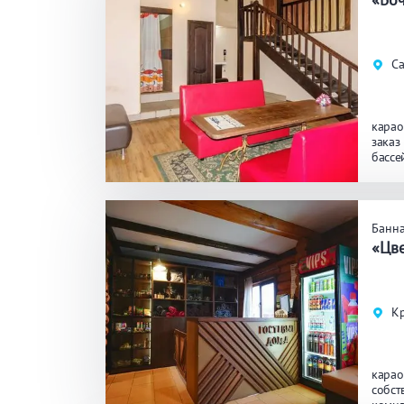
Общие
Кр
Са
Аква-зона
Дж
карао
Ба
заказ
бассе
Развлечения
Би
Банна
«Цв
Кухня
Ма
Кр
Удобства
На
Ко
карао
собст