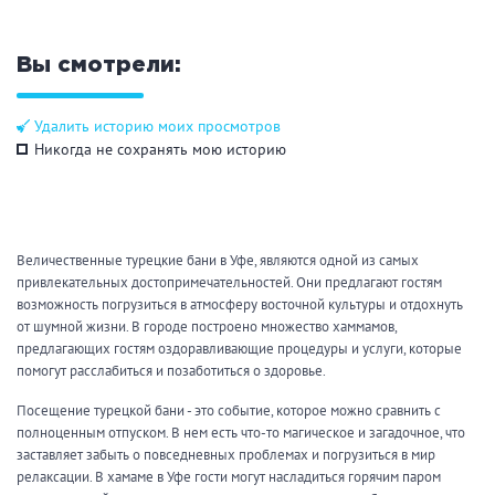
Кальян
Настольные игры
Вы смотрели:
Кухня
Удалить историю моих просмотров
Никогда не сохранять мою историю
Мангал/ барбекю
Со своей едой
Заказ по меню
Ресторан/ бар
Величественные турецкие бани в Уфе, являются одной из самых
Удобства
привлекательных достопримечательностей. Они предлагают гостям
возможность погрузиться в атмосферу восточной культуры и отдохнуть
от шумной жизни. В городе построено множество хаммамов,
На берегу водоема
Собственная парковка
предлагающих гостям оздоравливающие процедуры и услуги, которые
Комната отдыха
WI-FI
помогут расслабиться и позаботиться о здоровье.
Детская комната
Посещение турецкой бани - это событие, которое можно сравнить с
Сеновал
полноценным отпуском. В нем есть что-то магическое и загадочное, что
заставляет забыть о повседневных проблемах и погрузиться в мир
релаксации. В хамаме в Уфе гости могут насладиться горячим паром