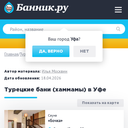
Ваш город
Уфа
?
Уфа
ДА, ВЕРНО
НЕТ
Главная
Турецкая баня
Вид парной
Русская баня
Турецкая баня
Илья Москвин
Автор материала:
Финская сауна
18.04.2026
Инфракрасная сауна
Дата обновления:
На дровах
Турецкие бани (хаммамы) в Уфе
Показать на карте
Поводы
Сауна
«Бочка»
Загородный отдых
Премиум бани