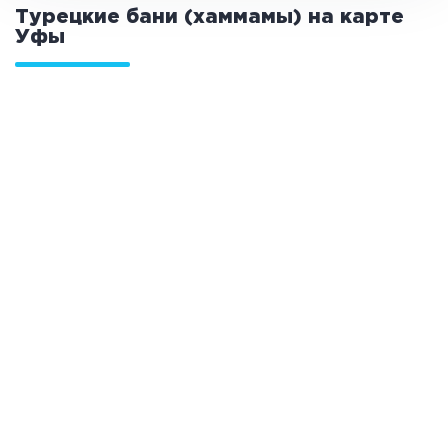
Турецкие бани (хаммамы) на карте
Общие
Уфы
Круглосуточно
Общественные бани
Банный комплекс
Аква-зона
Джакузи
Купель
Бассейн
Бассейн на улице
Обливная кадушка
Развлечения
Бильярд
Караоке