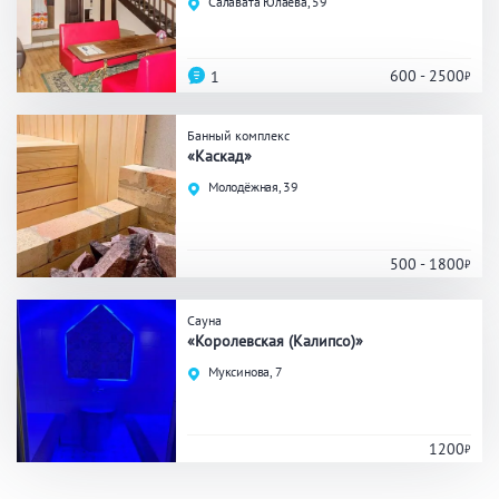
Салавата Юлаева, 59
Праздник/Корпоратив
600 - 2500
1
Вместимость
Банный комплекс
«Каскад»
до 10 человек
от 10 до 20 человек
Молодёжная, 39
от 20 человек
500 - 1800
Банные услуги
Сауна
«Королевская (Калипсо)»
Массаж
Веники
Кедровая бочка
Муксинова, 7
Парильщик/ банщик
СПА
Банный чан
Гидромассаж
1200