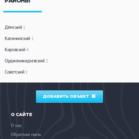
РАЙОНЫ
Дёмский
1
Калининский
1
Кировский
4
Орджоникидзевский
2
Советский
1
ДОБАВИТЬ ОБЪЕКТ
О САЙТЕ
О нас
Обратная связь