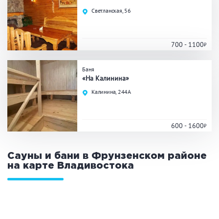
Праздник/Корпоратив
Светланская, 56
700 - 1100
Вместимость
Баня
до 10 человек
от 10 до 20 человек
«На Калинина»
от 20 человек
Калинина, 244А
600 - 1600
Банные услуги
Массаж
Веники
Сауны и бани в Фрунзенском районе
Кедровая бочка
Парильщик/ банщик
на карте
Владивостока
СПА
Банный чан
Гидромассаж