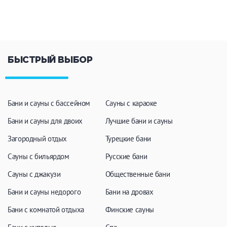
Кальян
Настольные игры
Кухня
БЫСТРЫЙ ВЫБОР
Мангал/ барбекю
Со своей едой
Заказ по меню
Ресторан/ бар
Бани и сауны с бассейном
Сауны с караоке
Бани и сауны для двоих
Лучшие бани и сауны
Удобства
Загородный отдых
Турецкие бани
На берегу водоема
Собственная парковка
Сауны с бильярдом
Русские бани
Комната отдыха
WI-FI
Сауны с джакузи
Общественные бани
Детская комната
Бани и сауны недорого
Бани на дровах
Сеновал
Бани с комнатой отдыха
Финские сауны