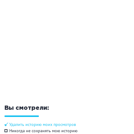
Общие
Круглосуточно
Общественные бани
Банный комплекс
Аква-зона
Джакузи
Купель
Бассейн
Бассейн на улице
Обливная кадушка
Вы смотрели:
Развлечения
Удалить историю моих просмотров
Бильярд
Караоке
Никогда не сохранять мою историю