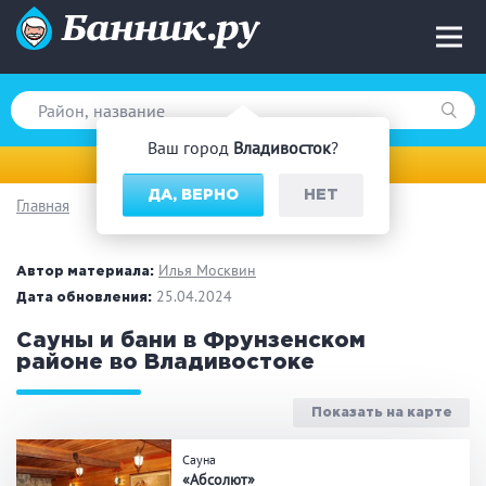
Ваш город
Владивосток
?
Владивосток
ДА, ВЕРНО
НЕТ
Главная
Вид парной
Русская баня
Турецкая баня
Илья Москвин
Автор материала:
Финская сауна
25.04.2024
Инфракрасная сауна
Дата обновления:
На дровах
Сауны и бани в Фрунзенском
районе во Владивостоке
Показать на карте
Поводы
Сауна
Загородный отдых
Премиум бани
«Абсолют»