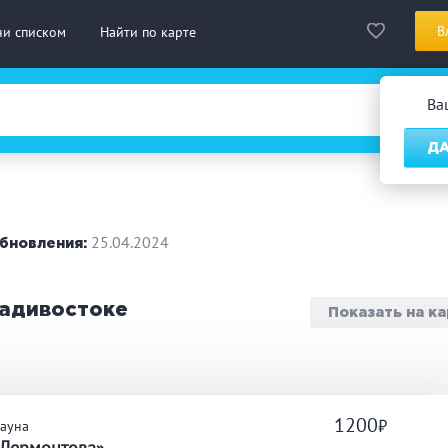
В
ни списком
Найти по карте
Ва
ДА
сская баня
Турецкая баня
На д
нская сауна
Инфракрасная сауна
25.04.2024
бновления:
городный отдых
Премиум бани
Праз
ладивостоке
Показать на к
 10 человек
от 10 до 20 человек
от 20
ассаж
Веники
СПА
1200
Cауна
дровая бочка
Парильщик/ банщик
Гидр
 Лермонтова»