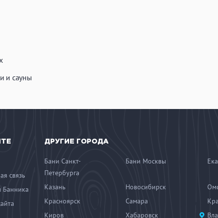
х
и и сауны
ЙТЕ
ДРУГИЕ ГОРОДА
Бани Санкт-
Бани Москвы
Ека
Петербурга
ая связь
Казань
Новосибирск
Ом
 Банника
Красноярск
Самара
Кр
сайта
Киров
Хабаровск
Вла