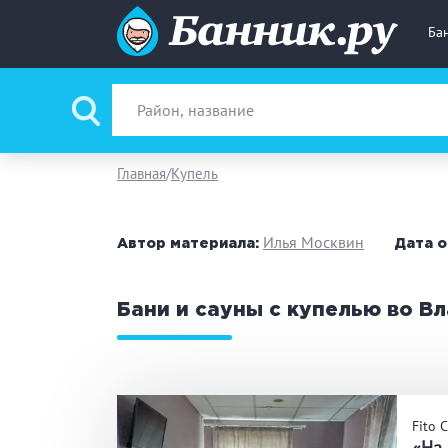
Ба
Вид парной
Ру
Главная
Купель
Фи
Илья Москвин
Автор материала:
Дата о
Поводы
За
Бани и сауны с купелью во В
Вместимость
до
Банные услуги
М
Fito 
Ке
«На