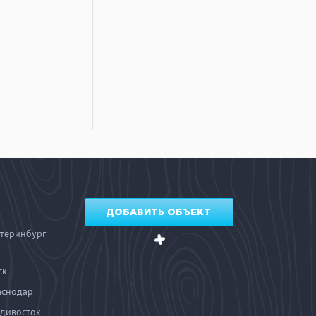
ДОБАВИТЬ ОБЪЕКТ
теринбург
ск
аснодар
дивосток