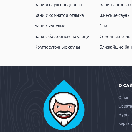
Бани и сауны недорого
Бани на дровах
Бани с комнатой отдыха
Финские сауны
Бани с купелью
Спа
Баня с бассейном на улице
Семейный отды
Круглосуточные сауны
Ближайшие бан
О СА
О нас
Обратн
Журнал
Карта 