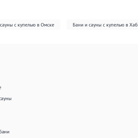
 сауны с купелью в Омске
Бани и сауны с купелью в Ха
е
сауны
бани