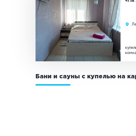
Общие
Кр
Л
Аква-зона
Дж
Ба
купел
комна
Развлечения
Би
Бани и сауны с купелью на к
Кухня
Ма
Удобства
На
Ко