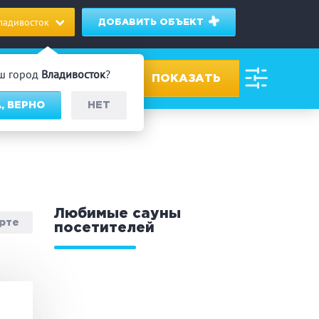
ладивосток
ДОБАВИТЬ ОБЪЕКТ
ш город
Владивосток
?
, ВЕРНО
НЕТ
ровах
дник/Корпоратив
Любимые сауны
арте
посетителей
 человек
Банный чан
омассаж