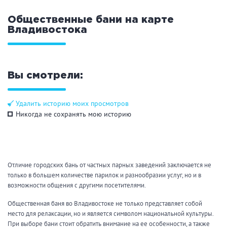
Праздник/Корпоратив
Общественные бани на карте
Владивостока
Вместимость
до 10 человек
от 10 до 20 человек
Вы смотрели:
от 20 человек
Удалить историю моих просмотров
Никогда не сохранять мою историю
Банные услуги
Массаж
Веники
Отличие городских бань от частных парных заведений заключается не
Кедровая бочка
Парильщик/ банщик
только в большем количестве парилок и разнообразии услуг, но и в
СПА
Банный чан
возможности общения с другими посетителями.
Гидромассаж
Общественная баня во Владивостоке не только представляет собой
место для релаксации, но и является символом национальной культуры.
При выборе бани стоит обратить внимание на ее особенности, а также