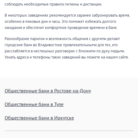
соблюдать необходимые правила гигиены и дистанции.
Общие
В некоторых заведениях рекомендуется заранее забронировать время,
особенно в пиковые дни и часы. Это поможет избежать долгого
Круглосуточно
Общественные бани
ожидания и обеспечит комфортное проведение времени в бане.
Банный комплекс
Разнообразие парилок и возможность общения с другими делают
городские бани во Владивостоке привлекательными для тех, кто
расслабляется в неспешных разговорах с близкими по духу людьми.
Узнать адреса и телефоны таких заведений вы можете на нашем сайте.
Аква-зона
Джакузи
Купель
Бассейн
Бассейн на улице
Обливная кадушка
Общественные бани в Ростове-на-Дону
Общественные бани в Туле
Развлечения
Общественные бани в Иркутске
Бильярд
Караоке