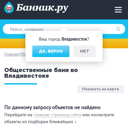
Ваш город
Владивосток
?
Владивосток
ДА, ВЕРНО
НЕТ
Главная
Общественные бани
Вид парной
Общественные бани во
Русская баня
Турецкая баня
Владивостоке
Финская сауна
Инфракрасная сауна
На дровах
Показать на карте
По данному запросу объектов не найдено
Поводы
Перейдите на
главную страницу сайта
или посмотрите
объекты из подборки ближайших ↓
Загородный отдых
Премиум бани