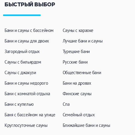
Кальян
Настольные игры
БЫСТРЫЙ ВЫБОР
Кухня
Бани и сауны с бассейном
Сауны с караоке
Бани и сауны для двоих
Лучшие бани и сауны
Мангал/ барбекю
Со своей едой
Заказ по меню
Ресторан/ бар
Загородный отдых
Турецкие бани
Сауны с бильярдом
Русские бани
Сауны с джакузи
Общественные бани
Удобства
Бани и сауны недорого
Бани на дровах
На берегу водоема
Собственная парковка
Бани с комнатой отдыха
Финские сауны
Комната отдыха
WI-FI
Бани с купелью
Спа
Детская комната
Сеновал
Баня с бассейном на улице
Семейный отдых
Круглосуточные сауны
Ближайшие бани и сауны