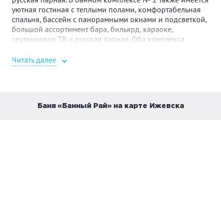
уютная гостиная с теплыми полами, комфортабельная
спальня, бассейн с панорамными окнами и подсветкой,
большой ассортимент бара, бильярд, караоке,
спутниковое ТВ и русская парная. Оба комплекса
предлагают отличные условия для отдыха и
релаксации. Гости смогут насладиться уютной
Читать далее
атмосферой, разнообразными развлечениями и
уникальными возможностями для отдыха на высшем
уровне. Такой отдых станет незабываемым и приятным
опытом для каждого посетителя.
Баня «Банный Рай» на карте Ижевска