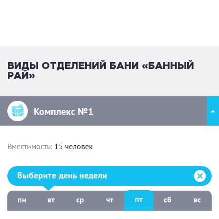
ВИДЫ ОТДЕЛЕНИЙ БАНИ «БАННЫЙ
РАЙ»
Комплекс №1
Вместимость:
15 человек
Выберите день недели:
Выберите день недели
пт
пн
вт
ср
чт
сб
вс