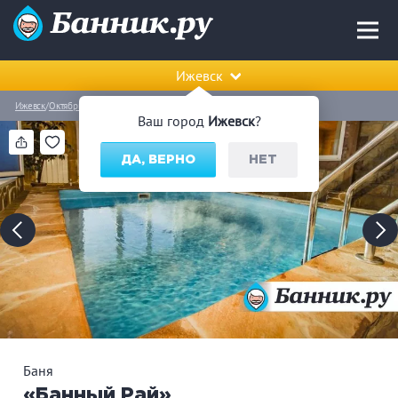
Ижевск
Ижевск
Октябрьский район
Баня «Банный Рай»
Ваш город
Ижевск
?
ДА, ВЕРНО
НЕТ
Баня
«Банный Рай»