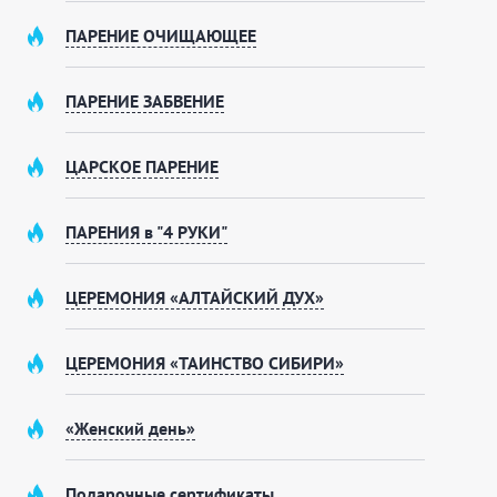
профессионал, который знает, где лежит настоящее
ПАРЕНИЕ ОЧИЩАЮЩЕЕ
напряжение. Мы не просто даём вам список услуг — мы
собираем программу отдыха под ваш ритм.
Отдельный разговор — еда. Вы можете заказать блюда
ПАРЕНИЕ ЗАБВЕНИЕ
по нашему меню, чтобы вообще ни о чём не думать, или
привезти свои продукты и приготовить любимые
ЦАРСКОЕ ПАРЕНИЕ
домашние блюда так, как привыкли. В просторной
комнате отдыха с удобными диванами, телевизором и
бесплатным Wi-Fi легко разместится компания до
ПАРЕНИЯ в "4 РУКИ"
десяти человек — здесь тепло, светло и уютно даже
поздней ночью, ведь мы работаем круглосуточно. А
когда вы решите, что пора возвращаться, вас будет
ЦЕРЕМОНИЯ «АЛТАЙСКИЙ ДУХ»
ждать собственная парковка и только приятные
воспоминания об этом дне.
ЦЕРЕМОНИЯ «ТАИНСТВО СИБИРИ»
«Женский день»
Подарочные сертификаты