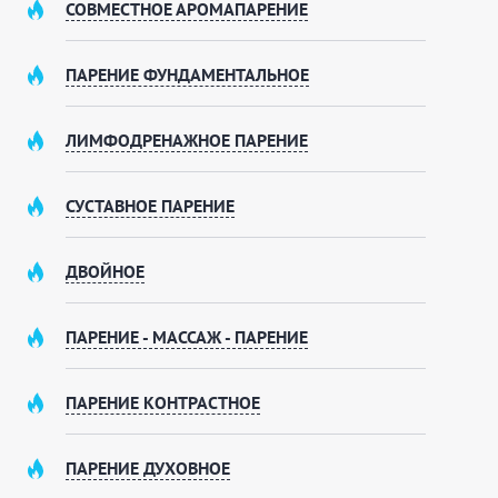
регулировать под себя, с хлесткими вениками и
СОВМЕСТНОЕ АРОМАПАРЕНИЕ
помощью профессионального банщика, который
проведёт вас через все круги парного наслаждения. А
для тех, кто ценит невесомое тепло, — турецкий хаммам
ПАРЕНИЕ ФУНДАМЕНТАЛЬНОЕ
с его мягким паром и расслабляющим эффектом, от
которого затекают мышцы, а мысли становятся тягучими
ЛИМФОДРЕНАЖНОЕ ПАРЕНИЕ
и приятными. И когда вам покажется, что предел
нагрева достигнут, — вперёд, к прохладной купели или
под открытое небо в уличный бассейн. Этот переход из
СУСТАВНОЕ ПАРЕНИЕ
огня в воду запоминается дрожью по коже и чувством,
что вы проживаете этот день по-настоящему.
Но «ТЕПЛО КЕЛО» — это не просто две парные и
ДВОЙНОЕ
бассейн. Здесь отдых превращается в полноценную
спа-церемонию. Вы можете забраться в кедровую бочку
— фито-пар, который мягко прогревает тело и
ПАРЕНИЕ - МАССАЖ - ПАРЕНИЕ
наполняет воздух смолистым ароматом сибирского
леса. Или попросить администратора организовать
ПАРЕНИЕ КОНТРАСТНОЕ
сеанс в банном чане: представьте, как вы сидите в
тёплой воде на открытом воздухе, в руках — бокал,
вокруг — тишина и звёзды. А если хочется, чтобы мышцы
ПАРЕНИЕ ДУХОВНОЕ
отпустило полностью, — в вашем распоряжении
гидромассаж и массажное кресло или живой