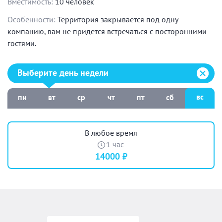
Вместимость:
10 человек
Особенности:
Территория закрывается под одну
компанию, вам не придется встречаться с посторонними
гостями.
Выберите день недели:
Выберите день недели
вс
пн
вт
ср
чт
пт
сб
В любое время
1 час
14000 ₽